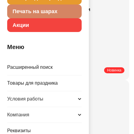
Все действующие акции и скидки
Печать на шарах
Все новинки каталога
Акции
Гелий и оборудование
Новости компании
Купить оптом
Меню
Купить мелким оптом
Купить в розницу
Расширенный поиск
Печатные каталоги
Новинка
Товары для праздника
Актуальные праздники
Условия работы
Свадьбы
Корпоративные
Компания
Праздники
День рождения
Реквизиты