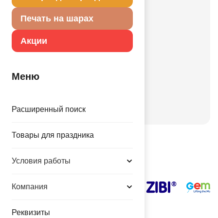
Свадьбы
Печать на шарах
Корпоративные
Праздники
Акции
День рождения
Детский праздник
Меню
Валентинов день
День города
Новый год
Расширенный поиск
Товары для праздника
Наши поставщики
Условия работы
Компания
Реквизиты