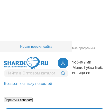
Новая версия сайта
Главная
/
Товары для праздника
/
Маркетинговые программы
24.01.2024 16:19:16
69 шаров и товаров для праздника с любимыми
персонажами мультфильмов - Микки, Мини, Губка Боб,
Черепашки Ниндзя, Даша Путешественница со
скидкой до 70%!
Возврат к списку новостей