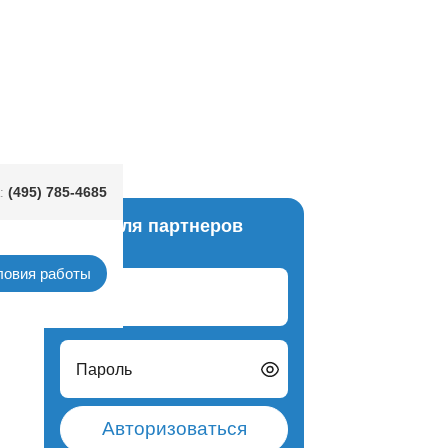
(495) 785-4685
:
Вход для партнеров
ловия работы
Логин
Пароль
Авторизоваться