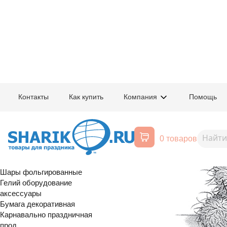
Главная
/
Товары для праздника
/
Маркетинговые программы
Контакты
Как купить
Компания
Помощь
25.07.2024 17:20:32
Воздушные шары, все для
праздника
0 товаров
Расширенный поиск
Шары латексные
Шары фольгированные
Гелий оборудование
аксессуары
Бумага декоративная
Карнавально праздничная
прод.