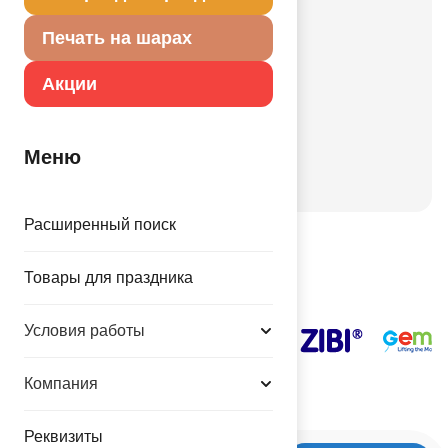
Корпоративные
Праздники
Печать на шарах
День рождения
Акции
Детский праздник
Валентинов день
День города
Меню
Новый год
Расширенный поиск
Наши поставщики
Товары для праздника
Условия работы
Компания
Реквизиты