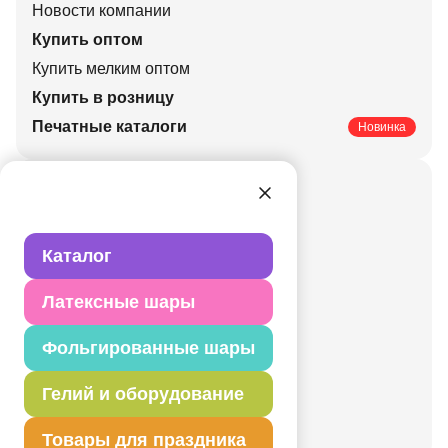
Новости компании
Купить оптом
Купить мелким оптом
Купить в розницу
Печатные каталоги
Новинка
Актуальные праздники
Свадьбы
Корпоративные
Каталог
Праздники
Латексные шары
День рождения
Детский праздник
Фольгированные шары
Валентинов день
Гелий и оборудование
День города
Новый год
Товары для праздника