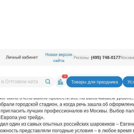
Новая версия
Личный кабинет
(495) 748-0177
Регионы:
Москва
 концерта Элтона Джона в Бак
сайта
0
Товары для праздника
Ус
 состоялся сольный концерт известного британского певца 
ия было очень важно провести всё на высочайшем уровне,
ыбрали городской стадион, а когда речь зашла об оформлен
пригласить лучших профессионалов из Москвы. Выбор пал
Европа уно трейд».
ил один из самых опытных российских шаровиков – Евген
ложность представляли погодные условия – в любое время 