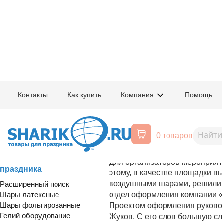
Главная
/
Товары для праздника
/
Оформление
Контакты
Как купить
Компания
Помощь
Оформление воздушными шарами
уно трейд
0 товаров
23 сентября 2007 года в Баку
Элтона Джона.
Воздушные шары, все для
Для организаторов мероприят
праздника
этому, в качестве площадки в
воздушными шарами, решили 
Расширенный поиск
Шары латексные
отдел оформления компании «
Шары фольгированные
Проектом оформления руковод
Гелий оборудование
Жуков. С его слов большую с