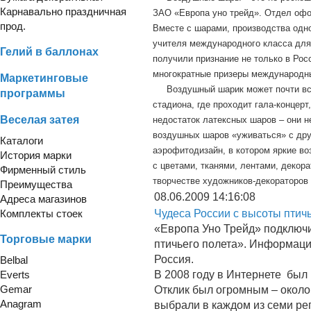
Карнавально праздничная
ЗАО «Европа уно трейд». Отдел офо
прод.
Вместе с шарами, производства одн
учителя международного класса для
Гелий в баллонах
получили признание не только в Рос
многократные призеры международн
Маркетинговые
Воздушный шарик может почти все
программы
стадиона, где проходит гала-концер
Веселая затея
недостаток латексных шаров – они н
воздушных шаров «уживаться» с дру
Каталоги
аэрофитодизайн, в котором яркие в
История марки
с цветами, тканями, лентами, деко
Фирменный стиль
творчестве художников-декораторов
Преимущества
08.06.2009 14:16:08
Адреса магазинов
Комплекты стоек
Чудеса России с высоты птич
«Европа Уно Трейд» подключи
Торговые марки
птичьего полета». Информаци
Россия.
Belbal
Everts
В 2008 году в Интернете был
Gemar
Отклик был огромным – около
Anagram
выбрали в каждом из семи ре