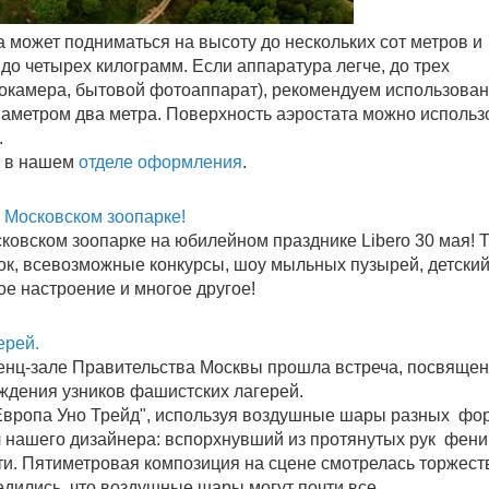
 может подниматься на высоту до нескольких сот метров и
до четырех килограмм. Если аппаратура легче, до трех
окамера, бытовой фотоаппарат), рекомендуем использова
иаметром два метра. Поверхность аэростата можно использ
.
ь в нашем
отделе оформления
.
 Московском зоопарке!
овском зоопарке на юбилейном празднике Libero 30 мая! 
ок, всевозможные конкурсы, шоу мыльных пузырей, детски
ое настроение и многое другое!
ерей.
енц-зале Правительства Москвы прошла встреча, посвяще
дения узников фашистских лагерей.
вропа Уно Трейд", используя воздушные шары разных фо
 нашего дизайнера: вспорхнувший из протянутых рук феник
ти. Пятиметровая композиция на сцене смотрелась торжест
едились, что воздушные шары могут почти все.