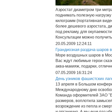
Аэростат диаметром три метра
поднимать полезную нагрузку 
килограмм (портативная виде
более дешевого аэростата, д
под рекламу, для окупаемости
Консультации можно получит
20.05.2009 12:24:11
Грандиозная раздача шаров в
Море воздушных шаров в Моск
Вас ждут любимые герои сказ
аква-макияж, подарки, отличн
07.05.2009 16:31:24
День узников фашистских лаг
13 апреля в Большом конфер
Международному дню освобож
Команда оформителей ЗАО "Е
размеров, воплотила замысел
возрождение из пепла и смер
и органично. А мы еще раз уб