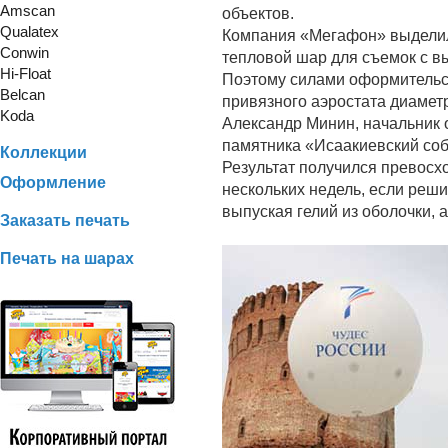
Amscan
объектов.
Qualatex
Компания «Мегафон» выделил
Conwin
тепловой шар для съемок с в
Hi-Float
Поэтому силами оформительс
Belcan
привязного аэростата диамет
Koda
Александр Минин, начальник 
памятника «Исаакиевский со
Коллекции
Результат получился превосх
Оформление
нескольких недель, если реш
выпуская гелий из оболочки, 
Заказать печать
Печать на шарах