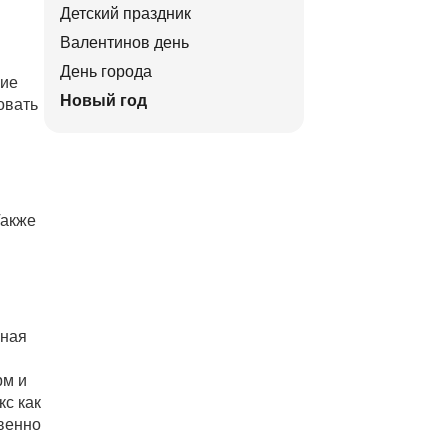
Детский праздник
Валентинов день
День города
ние
Новый год
овать
Также
й
нная
рм и
с как
венно