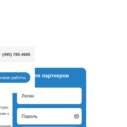
(495) 785-4685
:
Вход для партнеров
ловия работы
Логин
птуры
ние к
Пароль
мления