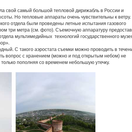
а свой самый большой тепловой дирижабль в России и
ысоты. Но тепловые аппараты очень чувствительны к ветру.
кого отдела были проведены летные испытания газового
ром три метра (см. фото). Съемочную аппаратуру предоста
отдела мультимедийных технологий государственного музе
бор».
одный. С такого аэростата съемки можно проводить в течен
ить вопрос с хранением (можно и под открытым небом) не
а только пополняя со временем небольшую утечку.