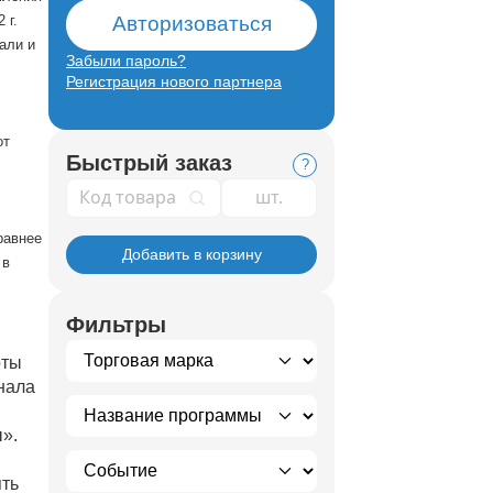
 г.
Авторизоваться
али и
Забыли пароль?
Регистрация нового партнера
от
Быстрый заказ
?
Код товара
равнее
Добавить в корзину
 в
Фильтры
оты
нала
».
ять