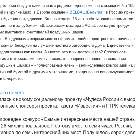
рмления воздушными шарами родился одновременно с компанией в 1992
ой из крупнейших в Европе компаний
BELBAL (Бельгия)
, в Россию приех
 обучения сотрудников. За прошедшие 15 лет работы наши оформители
сии, но и за рубежом. «Шариковые» мастера ЗАО «Европы уно трейд» -
ых выставок и фестивалей воздушных шаров.
! Воздушными шарами можно оформить любое пространство, начиная 
т, кончая беседкой на лужайке частного загородного дома. Единственный
едолговечны как цветы. А может, это и их достоинство? Способность
гими материалами помогла создать совершенно новое направление:
оздушные шарики – «полноправные члены» великолепных композиций на 
ративной бумагой и другими материалами, традиционно использующимися
 и флористов.
ьего полета
лась к новому социальному проекту «Чудеса России с выс
онные спонсоры проекта: газета «Известия» и ГТРК телека
 проведен конкурс «Самые интересные места нашей страны
 26 миллионов заявок. Поэтому вместо семи чудес России,
гионов по семь интереснейших мест. Получилось сорок дев