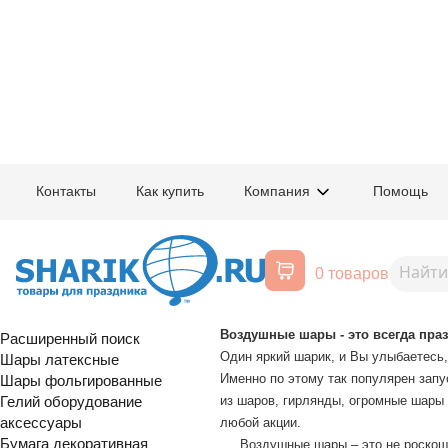
Главная
/
Товары для праздника
/
Оформление
/
Новости раздела офор
Контакты
Как купить
Компания
Помощь
Новости раздела оформления
0 товаров
Воздушные шары, все для
Портфолио
праздника
Воздушные шары - это всегда праз
Расширенный поиск
Один яркий шарик, и Вы улыбаетесь, 
Шары латексные
Именно по этому так популярен зап
Шары фольгированные
Гелий оборудование
из шаров, гирлянды, огромные шары
аксессуары
любой акции.
Бумага декоративная
Воздушные шары – это не роскошь.