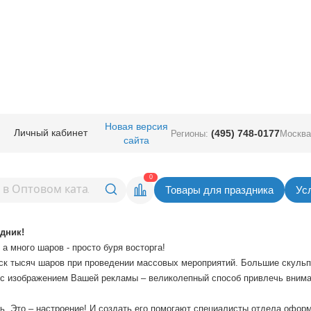
мления
Новая версия
Личный кабинет
(495) 748-0177
Регионы:
Москва
сайта
0
Товары для праздника
Ус
Цены
Проекты
Контакты
дник!
а много шаров - просто буря восторга!
уск тысяч шаров при проведении массовых мероприятий. Большие скуль
 с изображением Вашей рекламы – великолепный способ привлечь внима
 Это – настроение! И создать его помогают специалисты отдела офор