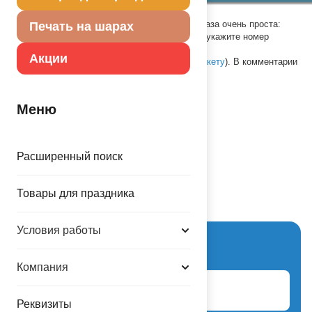
Срок изготовления - 3 минуты. Процедура заказа очень проста:
Печать на шарах
в один клик
print@balloons.ru
, в теме письма укажите номер
шаблона, выбранный Вами и
Акции
прикрепите изображение (см.
требования к макету
). В комментарии
укажите необходимо ли
надуть шар
День рождения
Меню
Расширенный поиск
Товары для праздника
Схема проезда
Условия работы
Вход для партнеров
Компания
Логин
Реквизиты