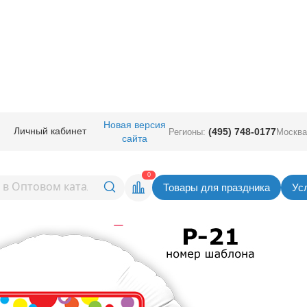
Новая версия
Личный кабинет
(495) 748-0177
Регионы:
Москва
зготовление рекламной продукц
сайта
ованных шарах.
0
Товары для праздника
Ус