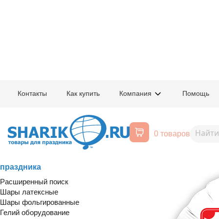
Главная
/
Товары для праздника
/
Печать на шарах
Контакты
Как купить
Компания
Помощь
Рекламная печать на шарах - и
логотипом. Печать на фольгир
0 товаров
Воздушные шары, все для
праздника
Расширенный поиск
Шары латексные
Шары фольгированные
Гелий оборудование