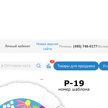
Новая версия
Личный кабинет
(495) 748-0177
Регионы:
Москва
зготовление рекламной продукц
сайта
ованных шарах.
0
Товары для праздника
Ус