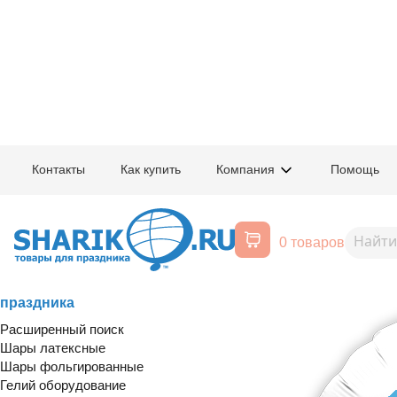
Главная
/
Товары для праздника
/
Печать на шарах
Контакты
Как купить
Компания
Помощь
Рекламная печать на шарах - и
логотипом. Печать на фольгир
0 товаров
Воздушные шары, все для
праздника
Расширенный поиск
Шары латексные
Шары фольгированные
Гелий оборудование