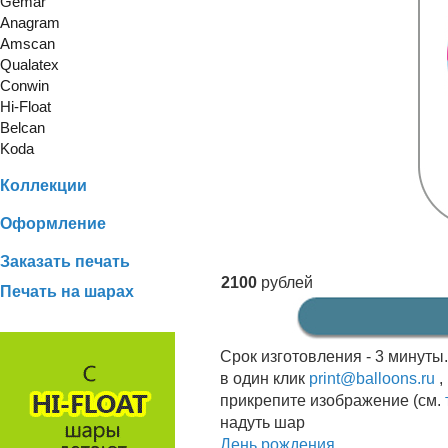
Gemar
Anagram
Amscan
Qualatex
Conwin
Hi-Float
Belcan
Koda
Коллекции
Оформление
Заказать печать
2100
рублей
Печать на шарах
Срок изготовления - 3 минуты
в один клик
print@balloons.ru
,
прикрепите изображение (см.
надуть шар
День рождения