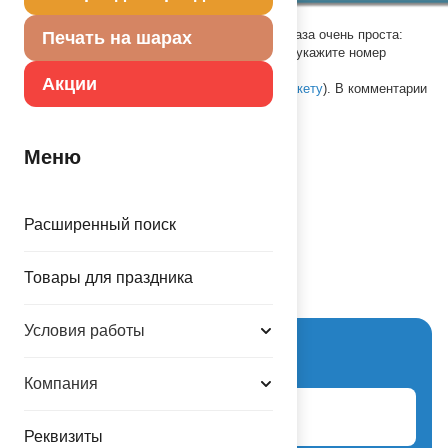
Срок изготовления - 3 минуты. Процедура заказа очень проста:
Печать на шарах
в один клик
print@balloons.ru
, в теме письма укажите номер
шаблона, выбранный Вами и
Акции
прикрепите изображение (см.
требования к макету
). В комментарии
укажите необходимо ли
надуть шар
День рождения
Меню
Расширенный поиск
Товары для праздника
Схема проезда
Условия работы
Вход для партнеров
Компания
Логин
Реквизиты