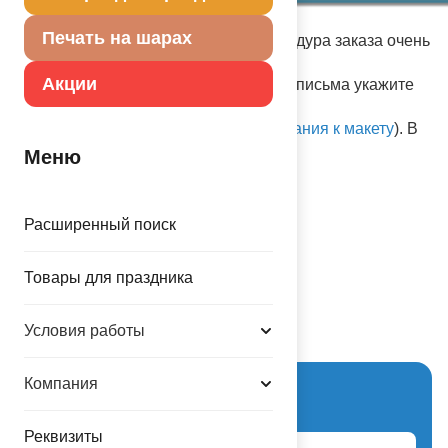
Печать на шарах
Срок изготовления - 3 минуты. Процедура заказа очень
проста:
Акции
в один клик
print@balloons.ru
, в теме письма укажите
номер шаблона, выбранный Вами и
прикрепите изображение (см.
требования к макету
). В
комментарии укажите необходимо ли
Меню
надуть шар
День рождения
Расширенный поиск
Товары для праздника
Схема проезда
Условия работы
Компания
Вход для партнеров
Реквизиты