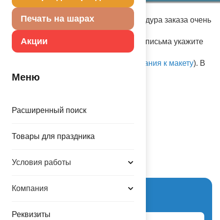
Печать на шарах
Срок изготовления - 3 минуты. Процедура заказа очень
проста:
Акции
в один клик
print@balloons.ru
, в теме письма укажите
номер шаблона, выбранный Вами и
прикрепите изображение (см.
требования к макету
). В
комментарии укажите необходимо ли
Меню
надуть шар
День рождения
Расширенный поиск
Товары для праздника
Схема проезда
Условия работы
Компания
Вход для партнеров
Реквизиты