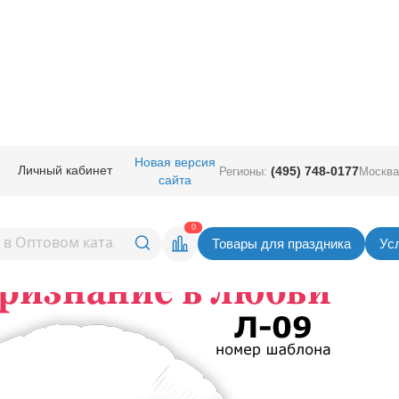
Новая версия
Личный кабинет
(495) 748-0177
Регионы:
Москва
зготовление рекламной продукц
сайта
ованных шарах.
0
Товары для праздника
Ус
услугу по печати на шарах.