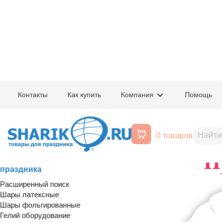
Главная
/
Товары для праздника
/
Печать на шарах
Контакты
Как купить
Компания
Помощь
Рекламная печать на шарах - и
логотипом. Печать на фольгир
0 товаров
Вашему вниманию предлагаем новую 
Воздушные шары, все для
праздника
Расширенный поиск
Шары латексные
Шары фольгированные
Гелий оборудование