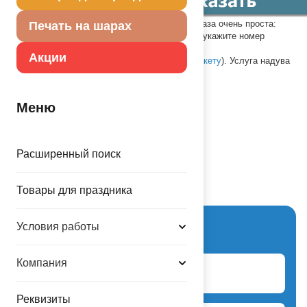
Срок изготовления - 3 минуты. Процедура заказа очень проста:
Печать на шарах
в один клик
print@balloons.ru
, в теме письма укажите номер
шаблона, выбранный Вами и
Акции
прикрепите изображение (см.
требования к макету
). Услуга надува
шара гелием оплачивается отдельно.
Признание в любви
Меню
Расширенный поиск
Схема проезда
Товары для праздника
Вход для партнеров
Условия работы
Компания
Логин
Реквизиты