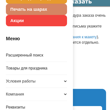
Печать на шарах
Срок изготовления - 3 минуты. Процедура заказа очень
Акции
проста:
в один клик
print@balloons.ru
, в теме письма укажите
номер шаблона, выбранный Вами и
прикрепите изображение (см.
требования к макету
).
Меню
Услуга надува шара гелием оплачивается отдельно.
Юбилей
Расширенный поиск
Товары для праздника
Схема проезда
Условия работы
Компания
Вход для партнеров
Реквизиты