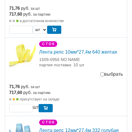
71,76
руб.
за шт
717,60
руб.
за партию
в достаточном количестве
С Т О К
Лента репс 10мм*27,4м 640 желтая
1509-0956 NO NAME
партия поставки: 10 шт
выбрать
71,76
руб.
за шт
717,60
руб.
за партию
присутствует на складе
шт
С Т О К
Лента репс 12мм*27,4м 332 голубая