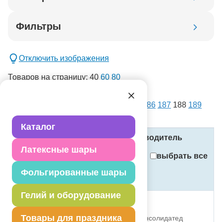
Код товара
Фильтры
Добавить в корзину
Отключить изображения
Товаров на страницу:
40
60
80
списком
картинками
Всего товаров:
14386
. Страница:
1
...
186
187
188
189
новинка
190
...
360
спецпредложение
Каталог
распродажа
Название
Код
Производитель
Латексные шары
Применить
выбрать все
Фольгированные шары
Стоимость
Сбросить фильтры
(в рублях, с учётом НДС)
Гелий и оборудование
К ФИГУРА Лисенок
Товары для праздника
1207-5075 Дженерал Консолидатед