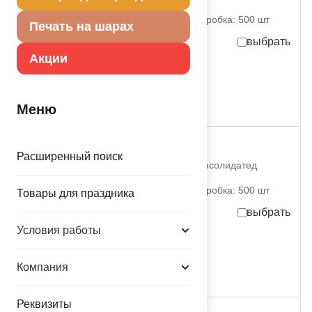
Импекс Компан
партия поставки: 1 шт коробка: 500 шт
Печать на шарах
выбрать
Акции
81,00
руб.
за шт
в достаточном количестве
Меню
К ФИГУРА Лев
Расширенный поиск
1207-5076 Дженерал Консолидатед
Импекс Компан
партия поставки: 1 шт коробка: 500 шт
Товары для праздника
выбрать
Условия работы
81,00
руб.
за шт
в достаточном количестве
Компания
Реквизиты