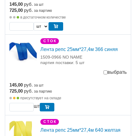
145,00
руб.
за шт
725,00
руб.
за партию
в достаточном количестве
С Т О К
Лента репс 25мм*27,4м 366 синяя
1509-0966 NO NAME
партия поставки: 5 шт
выбрать
145,00
руб.
за шт
725,00
руб.
за партию
присутствует на складе
шт
С Т О К
Лента репс 25мм*27,4м 640 желтая