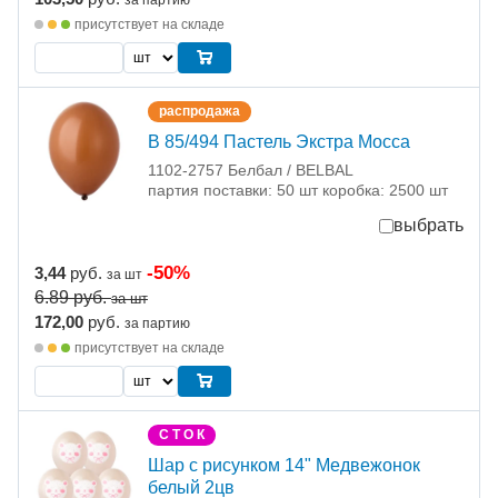
за партию
присутствует на складе
распродажа
В 85/494 Пастель Экстра Mocca
1102-2757 Белбал / BELBAL
партия поставки: 50 шт коробка: 2500 шт
выбрать
-50%
3,44
руб.
за шт
6.89
руб.
за шт
172,00
руб.
за партию
присутствует на складе
С Т О К
Шар с рисунком 14" Медвежонок
белый 2цв