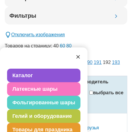
Код товара
Фильтры
Добавить в корзину
Отключить изображения
Товаров на страницу:
40
60
80
списком
картинками
Всего товаров:
14385
. Страница:
1
...
190
191
192
193
новинка
194
...
360
спецпредложение
Каталог
распродажа
Название
Код
Производитель
Латексные шары
Применить
выбрать все
Фольгированные шары
Стоимость
Сбросить фильтры
(в рублях, с учётом НДС)
Гелий и оборудование
С Т О К
Шар с рисунком 14" Друзья
Товары для праздника