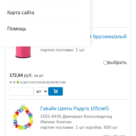
158,00
руб.
за партию
временно отсутствует
Карта сайта
Помощь
Лента 5ммХ460м 2х ст брусника/алый
1302-1588 КЛЕЙ-ДЕКОР
партия поставки: 1 шт
выбрать
172,64
руб.
за шт
в достаточном количестве
Гавайи Цветы Радуга 105см/G
1501-6430 Дженерал Консолидатед
Импекс Компан
партия поставки: 1 шт коробка: 600 шт