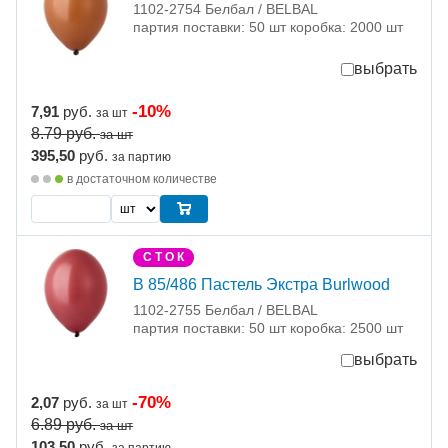
1102-2754 Белбал / BELBAL
партия поставки: 50 шт коробка: 2000 шт
выбрать
-10%
7,91
руб.
за шт
8.79
руб.
за шт
395,50
руб.
за партию
в достаточном количестве
С Т О К
В 85/486 Пастель Экстра Burlwood
1102-2755 Белбал / BELBAL
партия поставки: 50 шт коробка: 2500 шт
выбрать
-70%
2,07
руб.
за шт
6.89
руб.
за шт
103,50
руб.