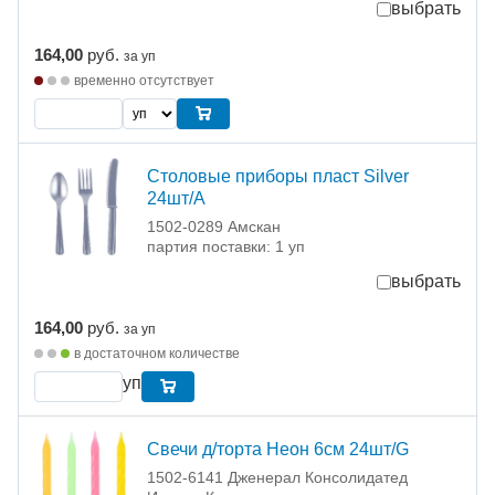
выбрать
164,00
руб.
за уп
временно отсутствует
Столовые приборы пласт Silver
24шт/A
1502-0289 Амскан
партия поставки: 1 уп
выбрать
164,00
руб.
за уп
в достаточном количестве
уп
Свечи д/торта Неон 6см 24шт/G
1502-6141 Дженерал Консолидатед