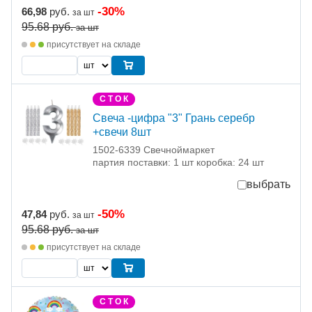
-30%
66,98
руб.
за шт
95.68
руб.
за шт
присутствует на складе
С Т О К
Свеча -цифра "3" Грань серебр
+свечи 8шт
1502-6339 Свечноймаркет
партия поставки: 1 шт коробка: 24 шт
выбрать
-50%
47,84
руб.
за шт
95.68
руб.
за шт
присутствует на складе
С Т О К