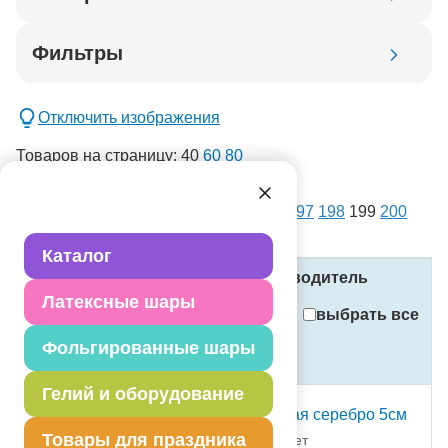
Код товара
Фильтры
Добавить в корзину
Отключить изображения
Товаров на страницу:
40
60
80
списком
картинками
Всего товаров:
14386
. Страница:
1
...
197
198
199
200
новинка
201
...
360
спецпредложение
Каталог
распродажа
Название
Код
Производитель
Латексные шары
Применить
выбрать все
Фольгированные шары
Стоимость
Сбросить фильтры
(в рублях, с учётом НДС)
Гелий и оборудование
Свеча -цифра "1" витая серебро 5см
Товары для праздника
1502-6317 Свечноймаркет