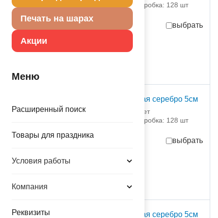
партия поставки: 1 шт коробка: 128 шт
Печать на шарах
выбрать
Акции
37,44
руб.
за шт
в достаточном количестве
Меню
Свеча -цифра "2" витая серебро 5см
Расширенный поиск
1502-6318 Свечноймаркет
партия поставки: 1 шт коробка: 128 шт
Товары для праздника
выбрать
Условия работы
37,44
руб.
за шт
в достаточном количестве
Компания
Реквизиты
Свеча -цифра "3" витая серебро 5см