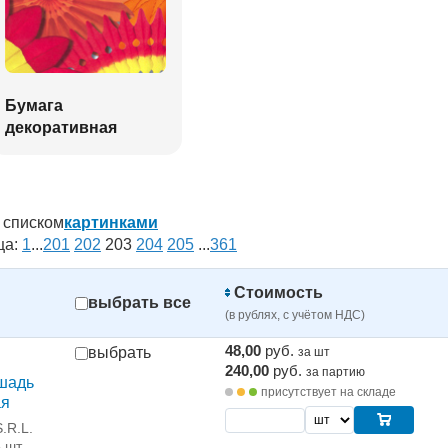
Бумага
декоративная
списком
картинками
ца:
1
...
201
202
203
204
205
...
361
Стоимость
выбрать все
(в рублях, с учётом НДС)
48,00
руб.
выбрать
за шт
240,00
руб.
за партию
шадь
присутствует на складе
ая
.R.L.
5 шт