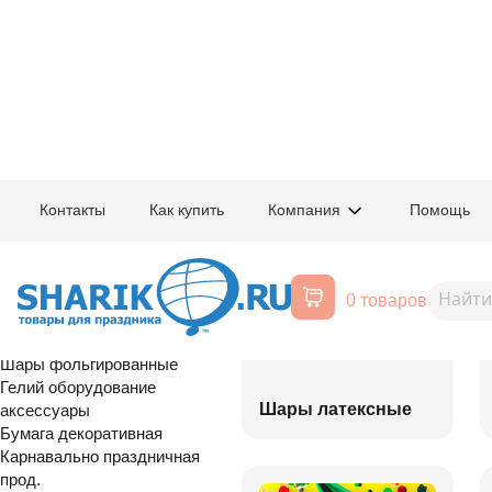
Главная
/
Товары для праздника
/
Оптовый каталог
Контакты
Как купить
Компания
Помощь
Воздушные шары, все для
праздника
0 товаров
Расширенный поиск
Шары латексные
Шары фольгированные
Гелий оборудование
Шары латексные
аксессуары
Бумага декоративная
Карнавально праздничная
прод.