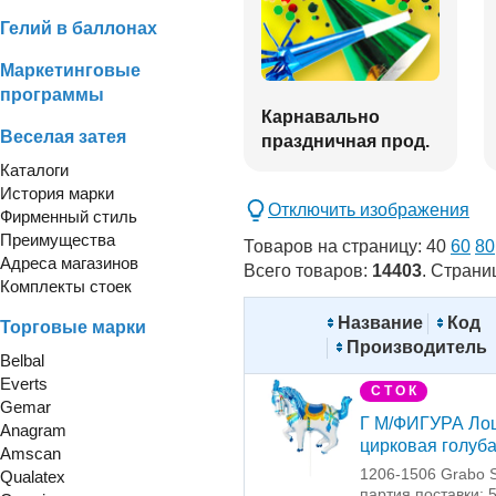
Гелий в баллонах
Маркетинговые
программы
Карнавально
Веселая затея
праздничная прод.
Каталоги
История марки
Отключить изображения
Фирменный стиль
Преимущества
Товаров на страницу:
40
60
80
Адреса магазинов
Всего товаров:
14403
. Страни
Комплекты стоек
Название
Код
Торговые марки
Производитель
Belbal
Everts
С Т О К
Gemar
Г М/ФИГУРА Ло
Anagram
цирковая голуб
Amscan
1206-1506 Grabo S
Qualatex
партия поставки: 