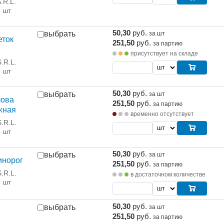
.R.L.
5 шт
50,30
руб.
выбрать
за шт
еток
251,50
руб.
за партию
присутствует на складе
.R.L.
5 шт
50,30
руб.
выбрать
за шт
лова
251,50
руб.
за партию
жная
временно отсутствует
.R.L.
5 шт
50,30
руб.
выбрать
за шт
инорог
251,50
руб.
за партию
.R.L.
в достаточном количестве
5 шт
50,30
руб.
выбрать
за шт
251,50
руб.
за партию