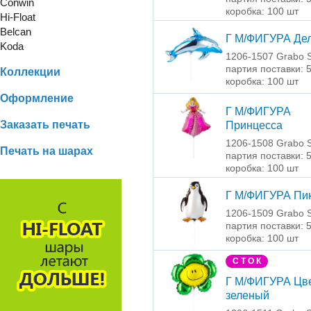
Conwin
коробка: 100 шт
Hi-Float
Belcan
Г М/ФИГУРА Де
Koda
1206-1507 Grabo S
партия поставки: 
Коллекции
коробка: 100 шт
Оформление
Г М/ФИГУРА
Заказать печать
Принцесса
1206-1508 Grabo S
Печать на шарах
партия поставки: 
коробка: 100 шт
Г М/ФИГУРА Пи
1206-1509 Grabo S
партия поставки: 
коробка: 100 шт
С Т О К
Г М/ФИГУРА Цв
зеленый