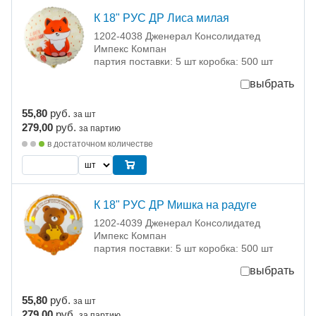
К 18" РУС ДР Лиса милая
1202-4038 Дженерал Консолидатед
Импекс Компан
партия поставки: 5 шт коробка: 500 шт
выбрать
55,80
руб.
за шт
279,00
руб.
за партию
в достаточном количестве
К 18" РУС ДР Мишка на радуге
1202-4039 Дженерал Консолидатед
Импекс Компан
партия поставки: 5 шт коробка: 500 шт
выбрать
55,80
руб.
за шт
279,00
руб.
за партию