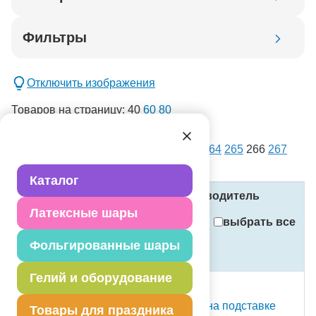
Код товара
Фильтры
Добавить в корзину
Отключить изображения
Товаров на страницу:
40
60
80
списком
картинками
Всего товаров:
14386
. Страница:
1
...
264
265
266
267
новинка
268
...
360
спецпредложение
Каталог
распродажа
Название
Код
Производитель
Латексные шары
Применить
выбрать все
Фольгированные шары
Стоимость
Сбросить фильтры
(в рублях, с учётом НДС)
Гелий и оборудование
С Т О К
К ЦИФРА 1 50" Silver на подставке
Товары для праздника