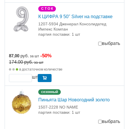
С Т О К
К ЦИФРА 9 50" Silver на подставке
1207-5934 Дженерал Консолидатед
Импекс Компан
партия поставки: 1 шт
выбрать
-50%
87,00
руб.
за шт
174.00
руб.
за шт
в достаточном количестве
шт
сезонный
Пиньята Шар Новогодний золото
1507-2228 NO NAME
партия поставки: 1 шт
выбрать