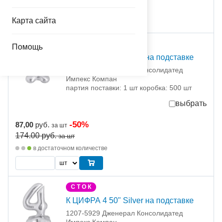
в достаточном количестве
Карта сайта
С Т О К
Помощь
К ЦИФРА 3 50" Silver на подставке
1207-5928 Дженерал Консолидатед
Импекс Компан
партия поставки: 1 шт коробка: 500 шт
выбрать
-50%
87,00
руб.
за шт
174.00
руб.
за шт
в достаточном количестве
С Т О К
К ЦИФРА 4 50" Silver на подставке
1207-5929 Дженерал Консолидатед