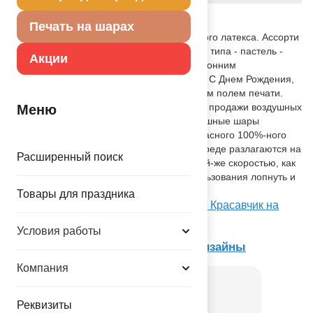
Описание товара
Печать на шарах
Высококачественный шар из натурального латекса. Ассорти
из двух цветов (черный и синий), одного типа - пастель -
Акции
матовый оттенок цвета. Шары с двусторонним
шелкографическим рисунком-надписью С Днем Рождения,
Красавчик. Серебряный принт с большим полем печати.
Идеальный ассортимент для розничной продажи воздушных
Меню
шариков и украшения праздника. Воздушные шары
изготавливаются из экологически безопасного 100%-ного
натурального латекса. В окружающей среде разлагаются на
Расширенный поиск
безопасные компоненты примерно с той-же скоростью, как
обычные листья деревьев. После использования лопнуть и
утилизировать как бытовой отход.
Товары для праздника
Посмотреть Шар с рисунком 14" С ДР Красавчик на
Портале оптовых закупок
Условия работы
Товар из коллекции
Текстовые дизайны
Компания
Реквизиты