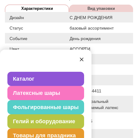
Характеристики
Вид упаковки
Дизайн
С ДНЕМ РОЖДЕНИЯ
Статус
базовый ассортимент
Событие
День рождения
Цвет
АССОРТИ
Размер
14"
Форма
КРУГЛЫЙ
Каталог
Общие размеры
14"/36СМ
Штрих код
2905930084411
Латексные шары
100% натуральный
Исходный материал
Фольгированные шары
биоразлагаемый латекс
Дата последнего
Гелий и оборудование
02-08-2026
изменения элемента
Вес
3.850 г
Товары для праздника