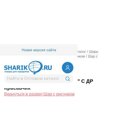
Новая версия сайта
Главная
/
Товары для праздника
/
Оптовый каталог
/
Шары
латексные
/
Круглые с рисунком
/
Шар с рисунком
/
Шар с
рисунком 14" С ДР Красавчик
1103-2437
Шар с рисунком 14" С ДР
Красавчик
Вернуться в раздел Шар с рисунком