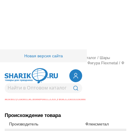
Новая версия сайта
Главная
/
Товары для праздника
/
Оптовый каталог
/
Шары
фольгированные
/
Шары фигурные большие
/
Фигура Flexmetal
/
Ф
ФИГУРА Солнце
1207-4435
Ф ФИГУРА Солнце
Вернуться в раздел Фигура Flexmetal
Происхождение товара
Производитель
Флексметал