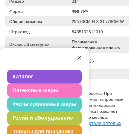
Размер
31"
Форма
ФИГУРА
Общие размеры
29"/73CM.H X 31"/78CM.W
Штрих код
8435102312010
Полимерная
Исходный материал
фольгированная пленка
Дата последнего изменения
28-01-2026
элемента
Вес
25.000 г
Каталог
Описание товара
Латексные шары
Сложная, объемная фигура указанной формы. При
надувании используется только гелий. Имеет встроенный
Фольгированные шары
клапан - что упрощает надувание. Тонкая миларовая
(фольга на полиэтиленовой основе) пленка позволяет
шарам не сдуваться от недели до одного месяца.
Гелий и оборудование
Посмотреть Ф ФИГУРА Солнце на Портале оптовых
закупок
Товары для праздника