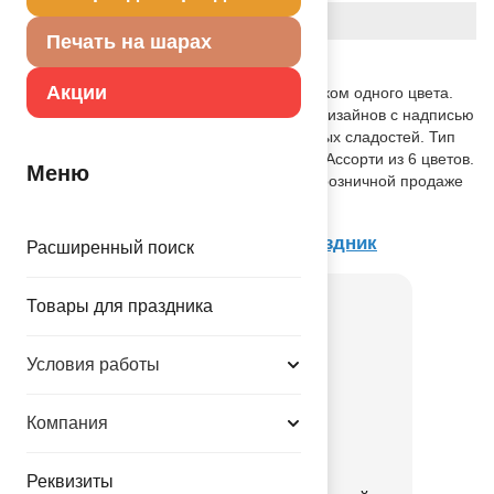
Вес
3.200 г
Печать на шарах
Описание товара
Акции
Шары из натурального латекса, c рисунком одного цвета.
Печать с двух сторон белой краской, 5 дизайнов с надписью
С Днем Рождения и рисунками различных сладостей. Тип
шара пастель - матовый оттенок цвета. Ассорти из 6 цветов.
Меню
Предназначенны для использования в розничной продаже
как в надутом, так и в не надутом виде.
Товар из коллекции
Сладкий Праздник
Расширенный поиск
Товары для праздника
Условия работы
Компания
Реквизиты