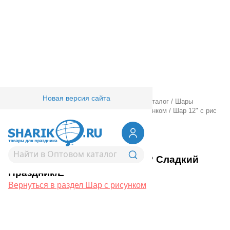
Новая версия сайта
Главная
/
Товары для праздника
/
Оптовый каталог
/
Шары
латексные
/
Круглые с рисунком
/
Шар с рисунком
/
Шар 12" с рис
С ДР Сладкий Праздник/Е
1103-2453
Шар 12" с рис С ДР Сладкий
Праздник/Е
Вернуться в раздел Шар с рисунком