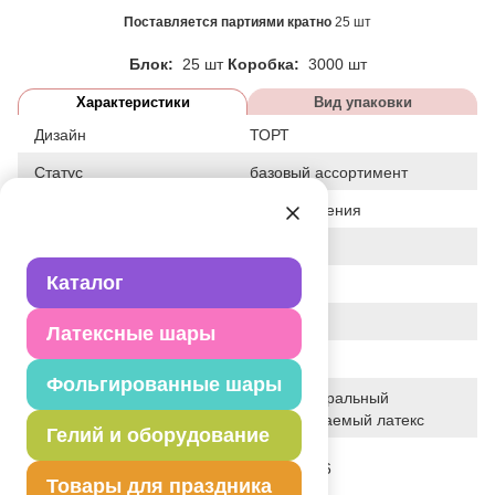
Поставляется партиями кратно
25 шт
Блок:
25 шт
Коробка:
3000 шт
Характеристики
Вид упаковки
Дизайн
ТОРТ
Статус
базовый ассортимент
Событие
День рождения
Цвет
АССОРТИ
Каталог
Размер
12"
Форма
КРУГЛЫЙ
Латексные шары
Общие размеры
12"/30СМ
Фольгированные шары
100% натуральный
Исходный материал
биоразлагаемый латекс
Гелий и оборудование
Дата последнего
28-01-2026
изменения элемента
Товары для праздника