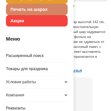
Вес
151.000 г
Печать на шарах
Описание товара
Акции
Большой объемный фольгированный шар высотой 142 см,
который Вы можете использовать как самостоятельную
декорацию для любого праздника. Данный шар надувается
ВОЗДУХОМ. Тонкая миларовая пленка (фольга на
Меню
полиэтиленовой основе) позволяет шарам не сдуваться от
недели до одного месяца. Упакован в красочный пакет, с
цветным изображением шара, что позволяет выставлять
Расширенный поиск
товар в не надутом виде. Схема надува прилагается в
комплекте к шару.
Товары для праздника
Товар из коллекции
Хэллоуин Друзья
Условия работы
Компания
Реквизиты