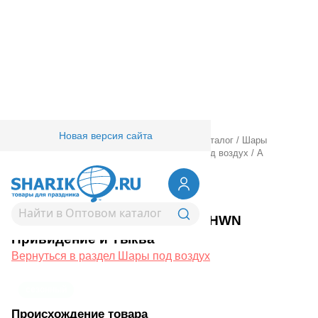
Новая версия сайта
Главная
/
Товары для праздника
/
Оптовый каталог
/
Шары
фольгированные
/
Ходячие шарики
/
Шары под воздух
/
А
ФИГУРА/P70 AIR HWN Привидение и Тыква
1208-0551
А ФИГУРА/P70 AIR HWN
Привидение и Тыква
Вернуться в раздел Шары под воздух
сезонный
Происхождение товара