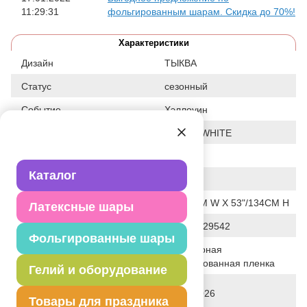
11:29:31
фольгированным шарам. Скидка до 70%!
Характеристики
Дизайн
ТЫКВА
Статус
сезонный
Событие
Хэллоуин
Цвет
БЕЛЫЙ/WHITE
Размер
53"
Каталог
Форма
ФИГУРА
Общие размеры
36"/91CM W X 53"/134CM H
Латексные шары
Штрих код
026635429542
Фольгированные шары
Полимерная
Исходный материал
фольгированная пленка
Гелий и оборудование
Дата последнего изменения
28-01-2026
элемента
Товары для праздника