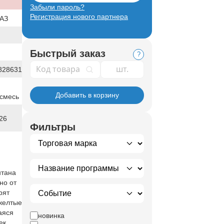
Забыли пароль?
Регистрация нового партнера
АЗ
Быстрый заказ
?
Код товара
828631
Добавить в корзину
 смесь
26
Фильтры
нтана
но от
рят
 желтые
аяся
новинка
ек.