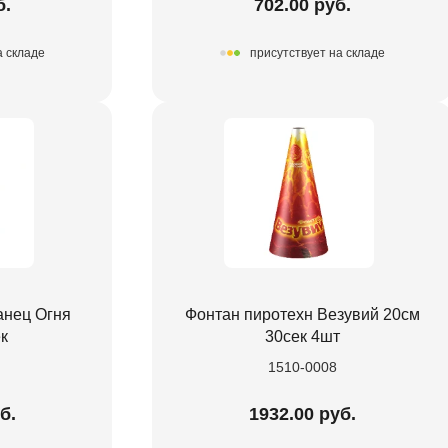
б.
702.00 руб.
а складе
присутствует на складе
анец Огня
Фонтан пиротехн Везувий 20см
к
30сек 4шт
1510-0008
б.
1932.00 руб.