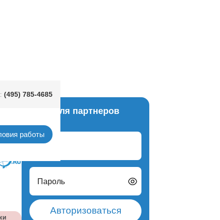
н Султан 26см 80сек
(495) 785-4685
:
Вход для партнеров
еские
ловия работы
Логин
Пароль
Авторизоваться
ки