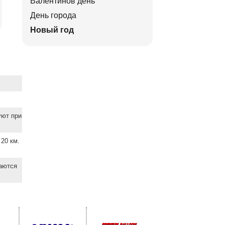
Валентинов день
День города
Новый год
уют при
20 км.
ваются