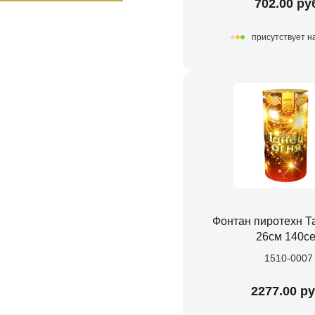
702.00 ру
присутствует н
Фонтан пиротехн Т
26см 140се
1510-0007
2277.00 ру