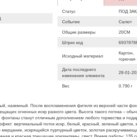
Статус
ПОД ЗАК
1
Событие
Салют
Общие размеры
20СМ
Штрих код
6937878
Картон,
Исходный материал
горючая
Дата последнего
28-01-20
изменения элемента
Вес
0.790 г
ный, наземный. После воспламенения фитиля из верхней части фо
ещащих огненных искр разного цвета. Высота такого потока – обыч
е фонтаны станут отличным дополнением любого торжества и пода
ффект: вертикальный поток искр, белый, красный, зеленый цветок,
ое мерцание, искрящийся пурпурный цветок, золотая раскручивающ
леная и красная трещащие хризантемы, свист. Время работы: 135 с