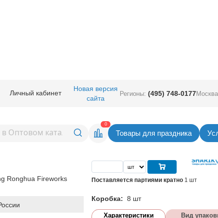
ичная прод.
/
Пиротехника
/
Фонтаны пиротехнические
/
Фонтан пиротех
Новая версия
Личный кабинет
(495) 748-0177
Регионы:
Москва
сайта
техн Султан
Вернуться в раздел Фонтаны пиротехнич
0
Товары для праздника
Ус
Цена
2 622,00
руб. за шт
ng Ronghua Fireworks
Поставляется партиями кратно
1 шт
Коробка:
8 шт
России
Характеристики
Вид упаков