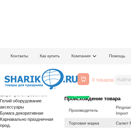
Главная
/
Товары для праздника
/
Оптовый каталог
/
Карнавально праздн
Контакты
Как купить
Компания
Помощь
Воздушные шары, все для
1510-0006
Фонтан пиро
праздника
0 товаров
26см 80сек
Расширенный поиск
Шары латексные
Шары фольгированные
под заказ
Происхождение товара
Гелий оборудование
аксессуары
Pingxia
Производитель
Бумага декоративная
Import
Карнавально праздничная
Торговая марка
Салют 
прод.