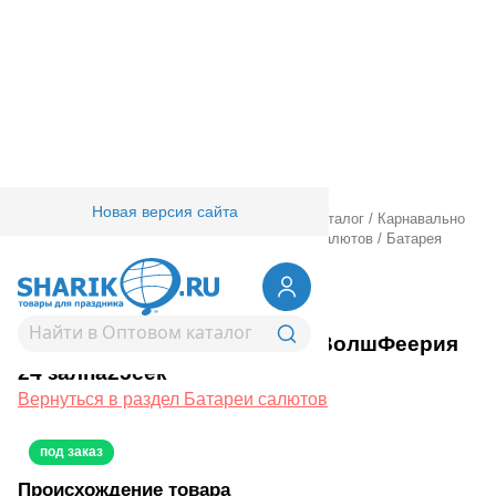
Новая версия сайта
Главная
/
Товары для праздника
/
Оптовый каталог
/
Карнавально
праздничная прод.
/
Пиротехника
/
Батареи салютов
/
Батарея
салютов ВолшФеерия 24 залпа25сек
1510-0041
Батарея салютов ВолшФеерия
24 залпа25сек
Вернуться в раздел Батареи салютов
под заказ
Происхождение товара