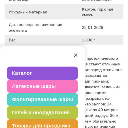
Картон, горючая
Исходный материал
смесь
Дата последнего изменения
28-01-2026
элемента
Вес
1.800 г
Описание товара
Батарея салютов для уличного, яркого, пиротехнического
шоу. Подобные пиротехнические изделия станут отличным
дополнением любого торжества и подарят заряд отличного
Каталог
настроения. Эффект: Красные хвосты разрываются:
зелеными трещащими пионами; красными пионами;
Латексные шары
синими пионами. Зеленые хвосты разрываются: зелеными
трещащими пионами; фиолетовыми, мерцающими
зеленым, пионами. Серебряные хвосты разрываются
Фольгированные шары
трещащей пальмой. Калибр: 26 мм. Кол-во залпов: 24.
Время работы: 25 сек. Высота подъема: около 40 метров.
Гелий и оборудование
Размеры изделия: 12х21х15 см. Безопасный радиус: 30 м.
Класс опасности: 3. Перед использованием обязательно
Товары для праздника
ознакомьтесь с инструкцией по применению на изделии.