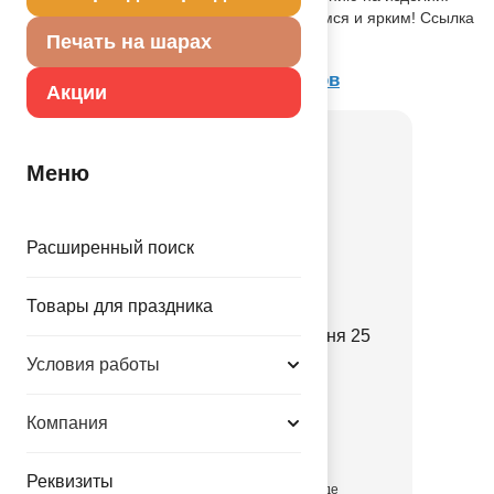
Сделайте свой праздник запоминающимся и ярким! Ссылка
на видео: https://youtu.be/7_snqFBO34c
Печать на шарах
Товар из раздела
Батареи салютов
Акции
Меню
Расширенный поиск
Товары для праздника
Батарея салютов Дух Огня 25
залпов 30сек
Условия работы
1510-0126
Компания
1645.00 руб.
Реквизиты
присутствует на складе