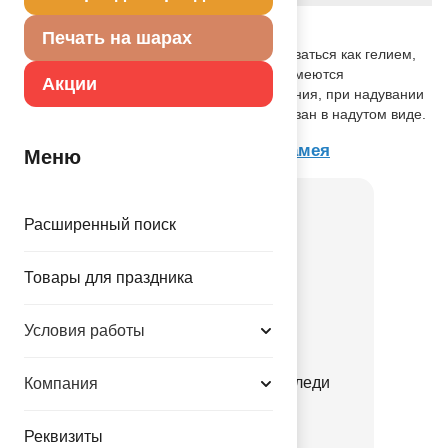
Описание товара
Печать на шарах
Объемная фигура - Корона может надуваться как гелием,
так и воздухом. В верхней части шара имеются
Акции
специальные отверстия для подвешивания, при надувании
воздухом. Размер шара на упаковке указан в надутом виде.
Товар из коллекции
Принцесса Камея
Меню
Расширенный поиск
Товары для праздника
Условия работы
Р 18" РУС С ДР Милая леди
Компания
1202-4487
Реквизиты