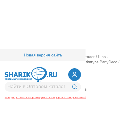
Новая версия сайта
Главная
/
Товары для праздника
/
Оптовый каталог
/
Шары
фольгированные
/
Шары фигурные большие
/
Фигура PartyDeco
/
ПД ФИГУРА Корона
1207-4636
ПД ФИГУРА Корона
Вернуться в раздел Фигура PartyDeco