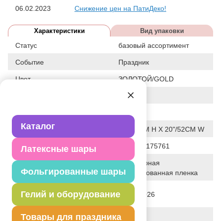
06.02.2023
Снижение цен на ПатиДеко!
Характеристики
Вид упаковки
Статус
базовый ассортимент
Событие
Праздник
Цвет
ЗОЛОТОЙ/GOLD
Размер
20"
Форма
ФИГУРА
Каталог
Общие размеры
17"/42СМ H X 20"/52СМ W
Штрих код
5900779175761
Латексные шары
Полимерная
Исходный материал
Фольгированные шары
фольгированная пленка
Дата последнего изменения
Гелий и оборудование
28-01-2026
элемента
Вес
Товары для праздника
25.000 г