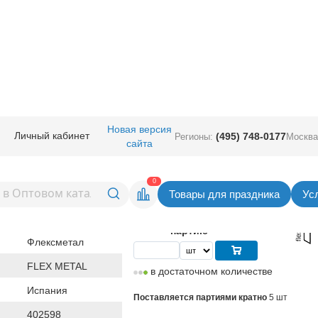
ные
/
4" 7" 9" с рисунком
/
9" fm
/
Ф 9" HB Неон
Новая версия
Личный кабинет
(495) 748-0177
Регионы:
Москва
сайта
Вернуться в раздел 
0
Товары для праздника
Ус
30,30
руб. за шт
Цена
151,50 руб. за
партию
Флексметал
FLEX METAL
в достаточном количестве
Испания
Поставляется партиями кратно
5 шт
402598