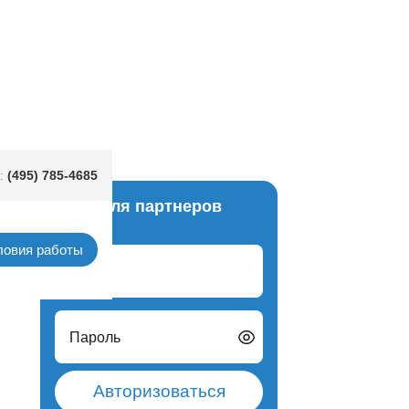
(495) 785-4685
:
Вход для партнеров
9" fm
ловия работы
Логин
Пароль
Авторизоваться