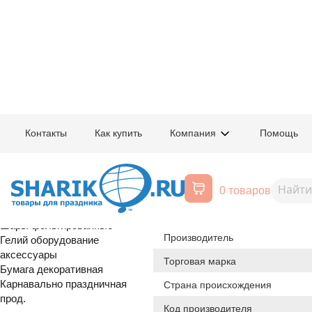
Главная
/
Товары для праздника
/
Оптовый каталог
/
Шары фольгирован
Контакты
Как купить
Компания
Помощь
Воздушные шары, все для
1201-0423
Ф 9" HB Неон
праздника
0 товаров
Расширенный поиск
Шары латексные
Происхождение товара
Шары фольгированные
Производитель
Гелий оборудование
аксессуары
Торговая марка
Бумага декоративная
Карнавально праздничная
Страна происхождения
прод.
Код производителя