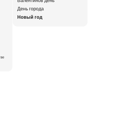
Валентинов день
День города
Новый год
тве