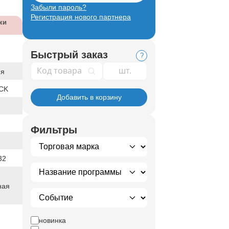
Забыли пароль?
Регистрация нового партнера
ки
Быстрый заказ
?
Код товара
ия
CK
Добавить в корзину
Фильтры
32
ная
новинка