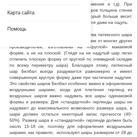
проколам, солнцу, нанесению изображения и т.д). При
одинаковом размере двух надутых шаров толщина стенки
Карта сайта
будет больше у латексного шара, который больше весит.
Толщина стенки шара легко определяется даже на ощупь.
Помощь
Вторая важная характеристика качества латексного шара
– это его форма. Шары Белбал, в отличии от многих других
производителей, изготовлены на «Круглой» макаемой
форме, а не на плоской. (Глядя на не надутый шар легко
отличить плоскую форму от круглой по очевидной складке
по всему периметру шара). Благодаря этому, латексный
шар Белбал всегда раздувается равномерно и имеет
совершенную круглую форму даже при частичном надутии.
Это свойство шаров Белбал особенно важно в оформлении
воздушными шарами, когда для плетения гирлянд из
воздушных шаров важно надувать все шары одинаковой
формы и размера. Для «стандартной» гирлянды шары не
надувают до максимального возможного размера шара, в
шаре должен остаться некоторый запас прочности (40-
50%). Размер шара в «стандартной» гирлянде должен быть
около 15-18 см, поэтому для оформления воздушными
шарами, как правило, используют шары размером от 28 до