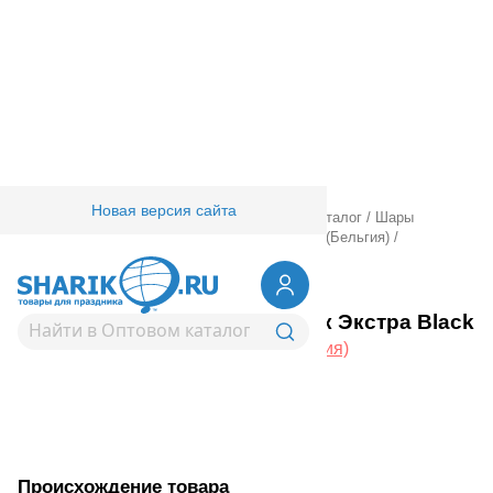
Новая версия сайта
Главная
/
Товары для праздника
/
Оптовый каталог
/
Шары
латексные
/
Круглые без рисунка
/
Belbal 105 (Бельгия)
/
1102-0059
В 105/090 Металлик Экстра Black
Вернуться в раздел Belbal 105 (Бельгия)
Происхождение товара