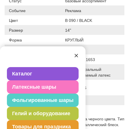
Статус
базовый ассортимент
Событие
Реклама
Цвет
B 090 / BLACK
Размер
14"
Форма
КРУГЛЫЙ
Общие размеры
14"/36СМ
Штрих код
5414391021653
100% натуральный
Исходный материал
Каталог
биоразлагаемый латекс
Дата последнего
Латексные шары
02-08-2026
изменения элемента
Фольгированные шары
Вес
3.890 г
Описание товара
Гелий и оборудование
Воздушный шар из натурального латекса черного цвета. Тип
шара – металлик. Цвет шара имеет металлический блеск.
Товары для праздника