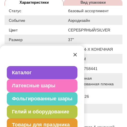
Характеристики
Вид упаковки
Статус
базовый ассортимент
Событие
Аэродизайн
Цвет
СЕРЕБРЯНЫЙ/SILVER
Размер
37"
Форма
ЗВЕЗДА 4-Х КОНЕЧНАЯ
Общие размеры
37"/94СМ
Штрих код
4650099758441
Каталог
Полимерная
Исходный материал
фольгированная пленка
Латексные шары
Дата последнего изменения
31-03-2026
Фольгированные шары
элемента
Вес
25.000 г
Гелий и оборудование
Описание товара
Товары для праздника
Фольгированный одноцветный шар в форме 4-конечной