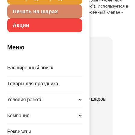
звезды (название производителя "Сириус"). Используется в
Печать на шарах
оформлениях, композициях. Имеет встроенный клапан -
что упрощает надувание.
Акции
Товар из коллекции
Серебряная
Меню
Расширенный поиск
Товары для праздника
Набор Арка серебряная из шаров
Условия работы
микс 70шт
1111-1363
Компания
690.00 руб.
Реквизиты