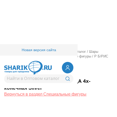
Новая версия сайта
Главная
/
Товары для праздника
/
Оптовый каталог
/
Шары
фольгированные
/
Без рисунка
/
Специальные фигуры
/
Р Б/РИС
37" ЗВЕЗДА 4х-конечная Silver
1204-1265
Р Б/РИС 37" ЗВЕЗДА 4х-
конечная Silver
Вернуться в раздел Специальные фигуры