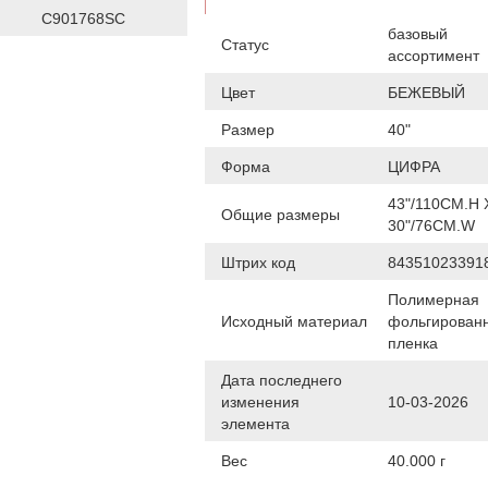
С901768SC
базовый
Статус
ассортимент
Цвет
БЕЖЕВЫЙ
Размер
40"
Форма
ЦИФРА
43"/110CM.H 
Общие размеры
30"/76CM.W
Штрих код
84351023391
Полимерная
Исходный материал
фольгирован
пленка
Дата последнего
изменения
10-03-2026
элемента
Вес
40.000 г