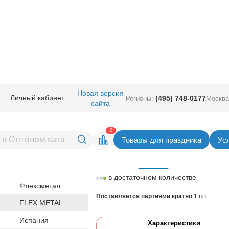
ные
/
Шары фигурные большие
/
Фигура цифра
/
Ф ЦИФРА 8 40" Сатин C
Новая версия
Личный кабинет
(495) 748-0177
Регионы:
Москва
сайта
0" Сатин Cream
Вернуться в раздел Фигура 
0
Товары для праздника
Ус
Цена
278,00
руб. за шт
шт
в достаточном количестве
Флексметал
Поставляется партиями кратно
1 шт
FLEX METAL
Испания
Характеристики