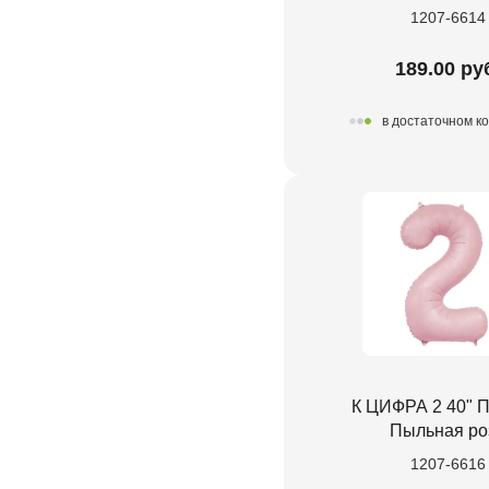
1207-6614
189.00 ру
в достаточном к
К ЦИФРА 2 40" П
Пыльная ро
1207-6616