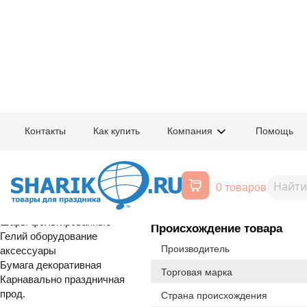
Главная
/
Товары для праздника
/
Оптовый каталог
/
Шары фольгирован
Контакты
Как купить
Компания
Помощь
Воздушные шары, все для
1207-4837
Ф ЦИФРА 8 4
праздника
0 товаров
Расширенный поиск
Шары латексные
Шары фольгированные
Происхождение товара
Гелий оборудование
Производитель
аксессуары
Бумага декоративная
Торговая марка
Карнавально праздничная
прод.
Страна происхождения