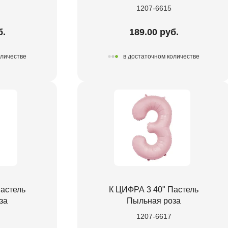
1207-6615
б.
189.00 руб.
оличестве
в достаточном количестве
астель
К ЦИФРА 3 40" Пастель
за
Пыльная роза
1207-6617