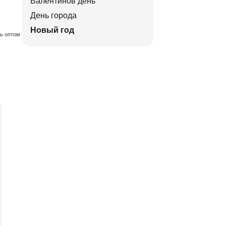
Валентинов день
День города
Новый год
ть оптом