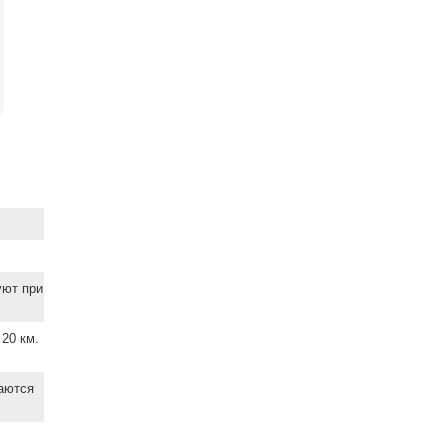
уют при
20 км.
ваются