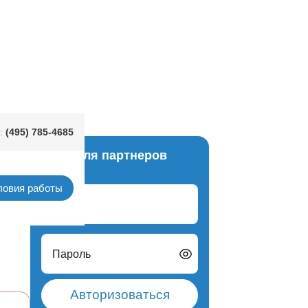
ream
(495) 785-4685
:
Вход для партнеров
цифра
ловия работы
Логин
Пароль
Авторизоваться