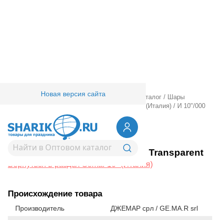
Новая версия сайта
Главная
/
Товары для праздника
/
Оптовый каталог
/
Шары
латексные
/
Круглые без рисунка
/
Gemar 10" (Италия)
/
И 10"/000
Кристалл Transparent
1102-0259
И 10"/000 Кристалл Transparent
Вернуться в раздел Gemar 10" (Италия)
Происхождение товара
Производитель
ДЖЕМАР срл / GE.MA.R srl