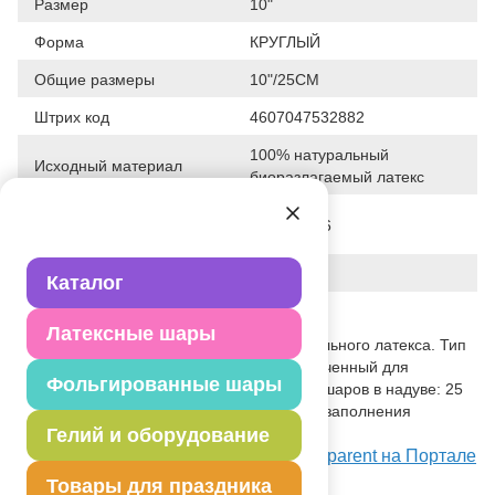
Размер
10"
Форма
КРУГЛЫЙ
Общие размеры
10"/25СМ
Штрих код
4607047532882
100% натуральный
Исходный материал
биоразлагаемый латекс
Дата последнего
28-01-2026
изменения элемента
Вес
2.560 г
Каталог
Описание товара
Латексные шары
Бесцветный прозрачный шар из натурального латекса. Тип
кристалл - прозрачный шар. Предназначенный для
Фольгированные шары
использования в оформлении. Размер шаров в надуве: 25
см. Также может быть использован для заполнения
конфетти.
Гелий и оборудование
Посмотреть И 10"/000 Кристалл Transparent на Портале
оптовых закупок
Товары для праздника