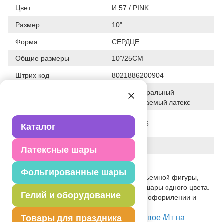
Цвет
И 57 / PINK
Размер
10"
Форма
СЕРДЦЕ
Общие размеры
10"/25СМ
Штрих код
8021886200904
100% натуральный
Исходный материал
биоразлагаемый латекс
Дата последнего
28-01-2026
Каталог
изменения элемента
Вес
3.630 г
Латексные шары
Описание товара
Фольгированные шары
Шар из натурального латекса в виде объемной фигуры,
повторяющей форму сердца. В пакете шары одного цвета.
Гелий и оборудование
Предназначенный для использования в оформлении и
розничной продаже.
Посмотреть Сердце 10" Пастель Розовое /Ит на
Товары для праздника