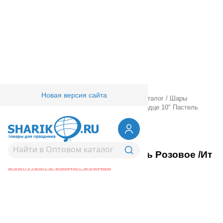
Новая версия сайта
Главная
/
Товары для праздника
/
Оптовый каталог
/
Шары
латексные
/
Фигурные - сердца
/
Сердца
/
Сердце 10" Пастель
Розовое /Ит
1105-0080
Сердце 10" Пастель Розовое /Ит
Вернуться в раздел Сердца