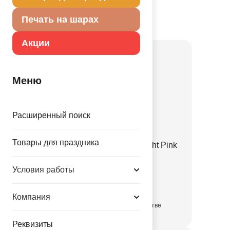
Портале оптовых закупок
Печать на шарах
Товар из коллекции
Розовая
Акции
Меню
Расширенный поиск
Товары для праздника
Е 12" Пастель Retro Twilight Pink
1102-3141
Условия работы
3.35 руб.
Компания
в достаточном количестве
Реквизиты