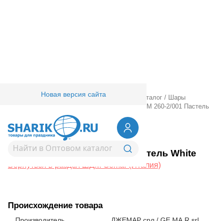
Новая версия сайта
Главная
/
Товары для праздника
/
Оптовый каталог
/
Шары
латексные
/
Шдм
/
ШДМ Gemar (Италия)
/
ШДМ 260-2/001 Пастель
White
1107-0019
ШДМ 260-2/001 Пастель White
Вернуться в раздел ШДМ Gemar (Италия)
Происхождение товара
Производитель
ДЖЕМАР срл / GE.MA.R srl