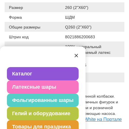
Размер
260 (2"X60")
Форма
ШДМ
Общие размеры
Q260 (2"X60")
Штрих код
8021886200683
100% натуральный
Исходный материал
биоразлагаемый латекс
Дата последнего
28-01-2026
изменения элемента
Каталог
Вес
1.980 г
Латексные шары
Описание товара
Шар из натурального латекса в виде длинной колбаски.
Фольгированные шары
Используется для конструирования различных фигурок и
композиций. Применяется в оформлении и розничной
Гелий и оборудование
торговле. Надувать только воздухом с помощью насоса.
Посмотреть ШДМ 260-2/001 Пастель White на Портале
оптовых закупок
Товары для праздника