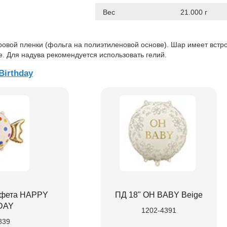
Вес
21.000 г
ровой пленки (фольга на полиэтиленовой основе). Шар имеет вст
е. Для надува рекомендуется использовать гелий.
Birthday
фета HAPPY
ПД 18" OH BABY Beige
DAY
1202-4391
839