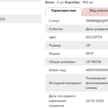
Блок:
5 шт
Коробка:
400 шт
Характеристики
Вид упаков
IGN
Статус
ЛИКВИДАЦИ
Событие
День рожден
Цвет
АССОРТИ
Размер
18"
Форма
КРУГ
Общие размеры
18"/46СМ
Штрих код
46903905005
Полимерная
Исходный материал
фольгирован
пленка
Дата последнего
изменения
16-02-2026
элемента