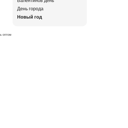
Валентинов день
День города
Новый год
ть оптом