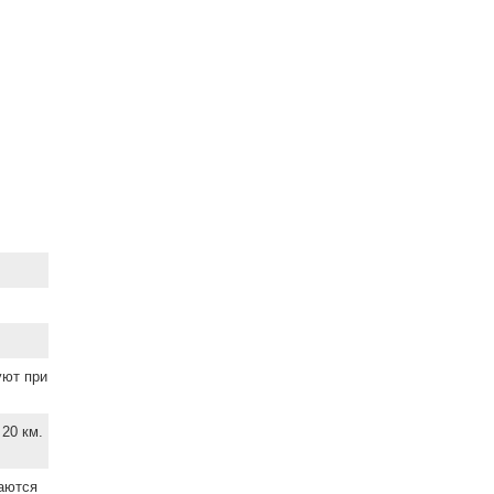
уют при
20 км.
ваются