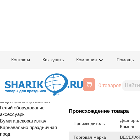
Главная
/
Товары для праздника
/
Оптовый каталог
/
Шары фольгирован
Контакты
Как купить
Компания
Помощь
Воздушные шары, все для
1202-3715
К 18" РУС ДР
праздника
0 товаров
Расширенный поиск
С Т О К
Шары латексные
Шары фольгированные
Гелий оборудование
Происхождение товара
аксессуары
Дженерал
Бумага декоративная
Производитель
Компан
Карнавально праздничная
прод.
Торговая марка
ВЕСЁЛАЯ