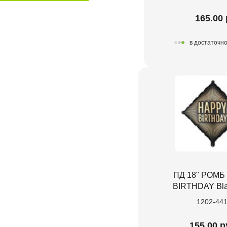
165.00 
в достаточн
ПД 18" РОМБ
BIRTHDAY Bla
1202-44
155.00 р