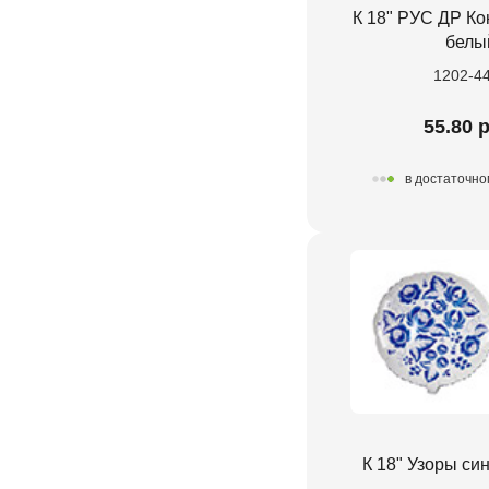
К 18" РУС ДР Ко
белы
1202-4
55.80 
в достаточно
К 18" Узоры си