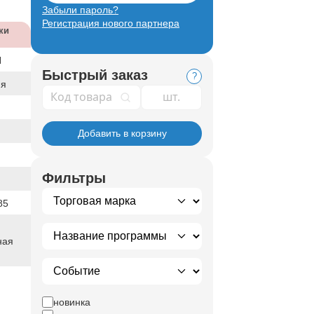
Забыли пароль?
Регистрация нового партнера
ки
Я
Быстрый заказ
?
ия
Код товара
Добавить в корзину
Фильтры
85
ная
новинка