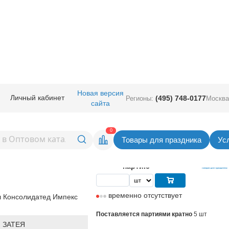
ные
/
18" 20" с рисунком
/
18" Китай
/
К 18" РУС ДР Байкер
Новая версия
Личный кабинет
(495) 748-0177
Регионы:
Москва
сайта
 Байкер
Вернуться в раздел 18" 
0
Товары для праздника
Ус
55,80
руб. за шт
Цена
279,00 руб. за
партию
временно отсутствует
 Консолидатед Импекс
Поставляется партиями кратно
5 шт
 ЗАТЕЯ