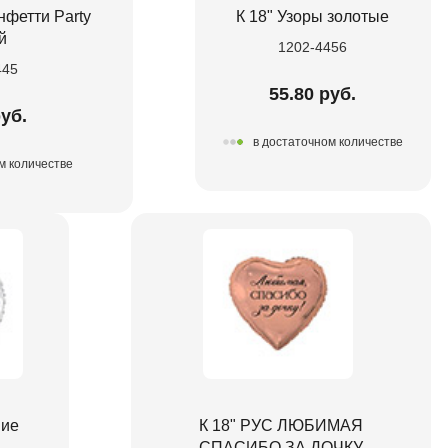
нфетти Party
К 18" Узоры золотые
й
1202-4456
445
55.80 руб.
руб.
в достаточном количестве
м количестве
ние
К 18" РУС ЛЮБИМАЯ
СПАСИБО ЗА ДОЧКУ