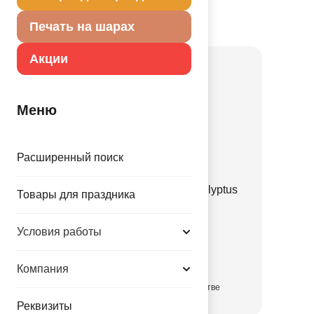
Портале оптовых закупок
Печать на шарах
Товар из коллекции
Зеленая
Акции
Меню
Расширенный поиск
Е 12" Пастель Retro Eucalyptus
Товары для праздника
Green
1102-3135
Условия работы
3.35 руб.
Компания
в достаточном количестве
Реквизиты