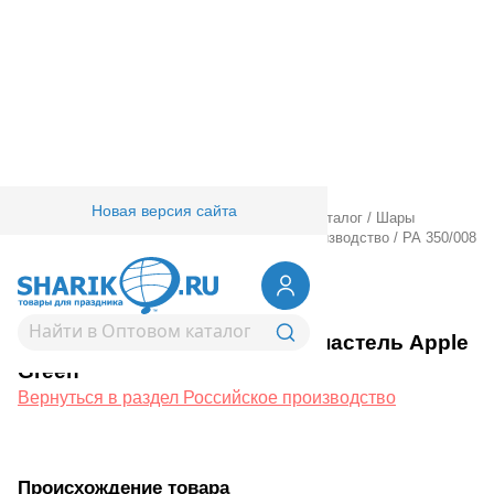
Новая версия сайта
Главная
/
Товары для праздника
/
Оптовый каталог
/
Шары
латексные
/
Шары большие
/
Российское производство
/
РА 350/008
Олимп пастель Apple Green
1108-0133
РА 350/008 Олимп пастель Apple
Green
Вернуться в раздел Российское производство
Происхождение товара