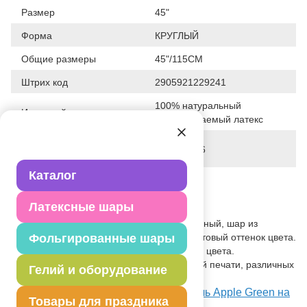
Размер
45"
Форма
КРУГЛЫЙ
Общие размеры
45"/115СМ
Штрих код
2905921229241
100% натуральный
Исходный материал
биоразлагаемый латекс
Дата последнего
19-03-2026
изменения элемента
Каталог
Вес
45.000 г
Латексные шары
Описание товара
Олимпийский шар. Одноцветный, огромный, шар из
натурального латекса. Тип пастель - матовый оттенок цвета.
Фольгированные шары
Допускаются разводы по насыщенности цвета.
Используется в оформлении, рекламной печати, различных
Гелий и оборудование
акциях - сброс, запуск и т.п.
Посмотреть РА 350/008 Олимп пастель Apple Green на
Товары для праздника