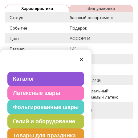
Характеристики
Вид упаковки
Статус
базовый ассортимент
Событие
Подарок
Цвет
АССОРТИ
Размер
14"
Форма
КРУГЛЫЙ
Общие размеры
14"/36СМ
Каталог
Штрих код
2905930087436
100% натуральный
Латексные шары
Исходный материал
биоразлагаемый латекс
Фольгированные шары
Дата последнего
02-08-2026
изменения элемента
Гелий и оборудование
Вес
3.630 г
Товары для праздника
Описание товара