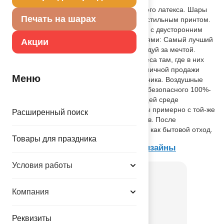
Высококачественный шар из натурального латекса. Шары
Печать на шарах
нежных пастельных оттенков с черным стильным принтом.
Пастель - матовый оттенок цвета. Шары с двусторонним
шелкографическими рисунком - надписями: Самый лучший
Акции
день сегодня. Счастье внутри тебя. Следуй за мечтой.
Мечтай, люби, твори, путешествуй. Чудеса там, где в них
верят. Идеальный ассортимент для розничной продажи
Меню
воздушных шариков и украшения праздника. Воздушные
шары изготавливаются из экологически безопасного 100%-
ного натурального латекса. В окружающей среде
разлагаются на безопасные компоненты примерно с той-же
Расширенный поиск
скоростью, как обычные листья деревьев. После
использования лопнуть и утилизировать как бытовой отход.
Товары для праздника
Товар из коллекции
Текстовые дизайны
Условия работы
Компания
Реквизиты