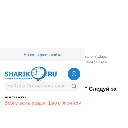
Новая версия сайта
Главная
/
Товары для праздника
/
Оптовый каталог
/
Шары
латексные
/
Круглые с рисунком
/
Шар с рисунком
/
Шар с
рисунком 14" Следуй за мечтой!
1103-2862
Шар с рисунком 14" Следуй за
мечтой!
Вернуться в раздел Шар с рисунком