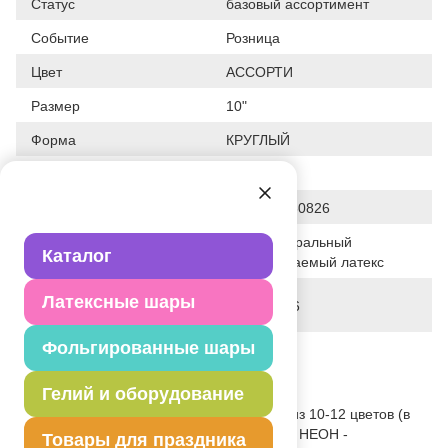
Статус
базовый ассортимент
Событие
Розница
Цвет
АССОРТИ
Размер
10"
Форма
КРУГЛЫЙ
Общие размеры
10"/25СМ
Штрих код
4607047530826
100% натуральный
Исходный материал
Каталог
биоразлагаемый латекс
Дата последнего
Латексные шары
28-01-2026
изменения элемента
Фольгированные шары
Вес
637.500 г
Описание товара
Гелий и оборудование
Шар из натурального латекса. Ассорти из 10-12 цветов (в
случайном соотношении), одного типа - НЕОН -
Товары для праздника