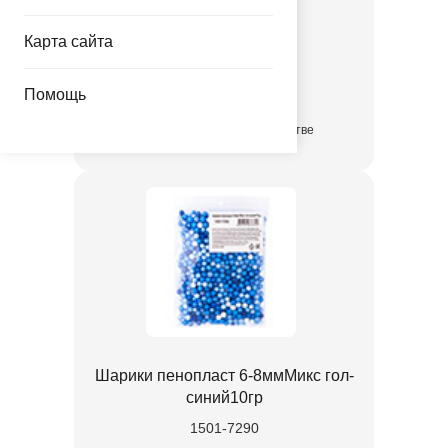
сирен10гр
Карта сайта
1501-7289
47.00 руб.
Помощь
в достаточном количестве
Шарики пенопласт 6-8ммМикс гол-
синий10гр
1501-7290