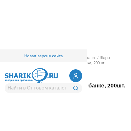
Новая версия сайта
Главная
/
Товары для праздника
/
Оптовый каталог
/
Шары
латексные
/
В банках
/
10" Неон ассорти в банке, 200шт.
1110-0000
10" Неон ассорти в банке, 200шт.
Вернуться в раздел В банках