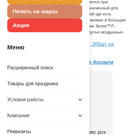
использованы неоновые пигменты - светятся при
ультрафиолетовом освещении. Предназначенный для
Печать на шарах
использования в оформлении помещений где есть
неоновый свет и розничной продаже. Упакован в большую
Акции
пластиковую банку с логотипом ЋВесёлая Затея™Л -
идеальное решение для продажи не надутых воздушных
шариков.
Посмотреть 10" Неон ассорти в банке, 200шт. на
Меню
Портале оптовых закупок
Товар из коллекции
Многоцветное Ассорти
Расширенный поиск
Товары для праздника
Условия работы
Компания
Реквизиты
Шарики пенопласт 6-8ммМикс роз-