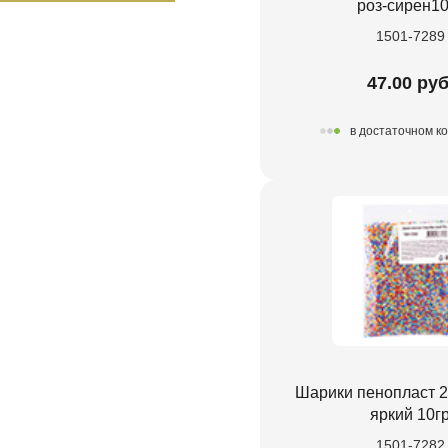
роз-сирен10
1501-7289
47.00 руб
в достаточном к
Шарики пенопласт 
яркий 10г
1501-7282