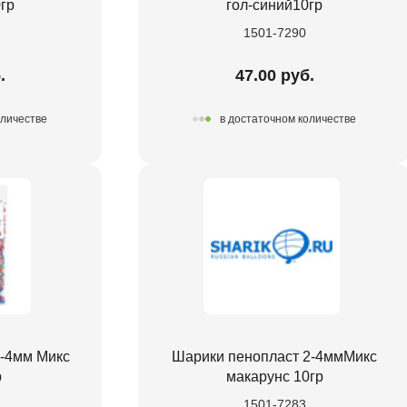
гр
гол-синий10гр
1501-7290
.
47.00 руб.
оличестве
в достаточном количестве
2-4мм Микс
Шарики пенопласт 2-4ммМикс
р
макарунс 10гр
1501-7283