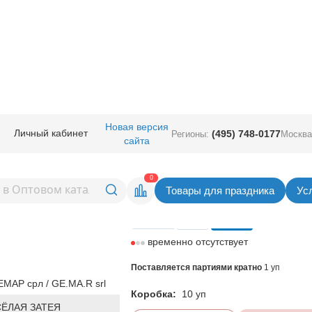
 банках
/
7" Неон ассорти в банке, 300шт.
Новая версия
Личный кабинет
(495) 748-0177
Регионы:
Москва
сайта
ти в банке, 300шт.
Вернуться в раздел В б
0
Товары для праздника
Ус
Цена
974,00
руб. за уп
временно отсутствует
Поставляется партиями кратно
1 уп
МАР срл / GE.MA.R srl
Коробка:
10 уп
СЁЛАЯ ЗАТЕЯ