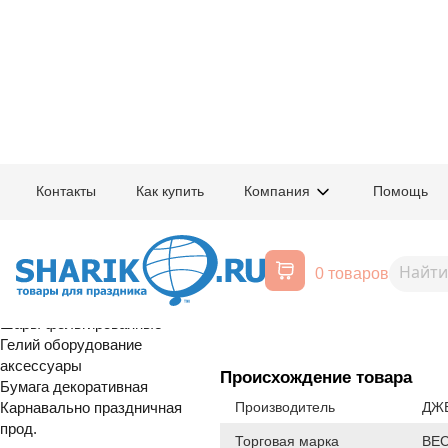
Главная
/
Товары для праздника
/
Оптовый каталог
/
Шары латексные
/
В
Контакты
Как купить
Компания
Помощь
Воздушные шары, все для
1110-0002
7" Неон ассор
праздника
0 товаров
Расширенный поиск
Шары латексные
Шары фольгированные
Гелий оборудование
аксессуары
Происхождение товара
Бумага декоративная
Карнавально праздничная
Производитель
ДЖЕ
прод.
Торговая марка
ВЕ