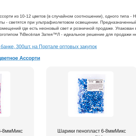
ссорти из 10-12 цветов (в случайном соотношении), одного типа - 
ты - светятся при ультрафиолетовом освещении. Предназначенны
мещений где есть неоновый свет и розничной продаже. Упакован 
логотипом ЋВесёлая Затея™Л - идеальное решение для продажи н
 банке, 300шт. на Портале оптовых закупок
ветное Ассорти
6-8ммМикс
Шарики пенопласт 6-8ммМикс