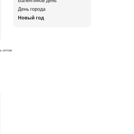
Валентинов день
День города
Новый год
ть оптом