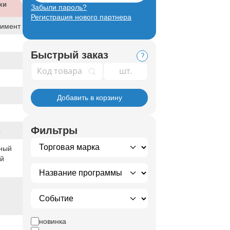
ки
Забыли пароль?
Регистрация нового партнера
тимент
Быстрый заказ
?
Код товара
Добавить в корзину
Фильтры
4
ный
ый
новинка