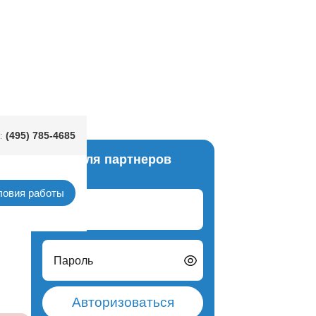
(495) 785-4685
:
Вход для партнеров
анках
ловия работы
Логин
Пароль
Авторизоваться