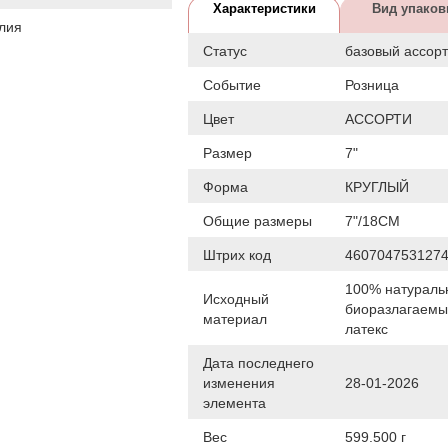
Характеристики
Вид упаков
лия
Статус
базовый ассор
Событие
Розница
Цвет
АССОРТИ
Размер
7"
Форма
КРУГЛЫЙ
Общие размеры
7"/18СМ
Штрих код
460704753127
100% натураль
Исходный
биоразлагаем
материал
латекс
Дата последнего
изменения
28-01-2026
элемента
Вес
599.500 г