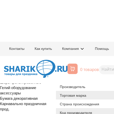
Главная
/
Товары для праздника
/
Оптовый каталог
/
Шары фольгирован
Контакты
Как купить
Компания
Помощь
Воздушные шары, все для
1206-1481
Ф М/ФИГУРА 
праздника
0 товаров
Расширенный поиск
Шары латексные
Происхождение товара
Шары фольгированные
Производитель
Гелий оборудование
аксессуары
Торговая марка
Бумага декоративная
Карнавально праздничная
Страна происхождения
прод.
Код производителя