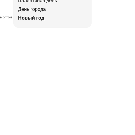
Валентинов день
День города
ть оптом
Новый год