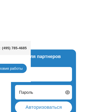
(495) 785-4685
:
Вход для партнеров
ра fm
ловия работы
Логин
Пароль
Авторизоваться