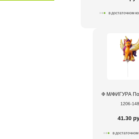
в достаточном к
Ф М/ФИГУРА По
1206-14
41.30 р
в достаточном