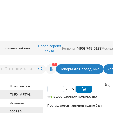
ные
/
Шары фигурные малые
/
Минифигура fm
/
Ф М/ФИГУРА Пони Иззи
Новая версия
Личный кабинет
(495) 748-0177
Регионы:
Москва
сайта
Пони Иззи
Вернуться в раздел Минифигу
0
Товары для праздника
Ус
41,30
руб. за шт
Цена
206,50 руб. за
партию
Флексметал
FLEX METAL
в достаточном количестве
Испания
Поставляется партиями кратно
5 шт
902869