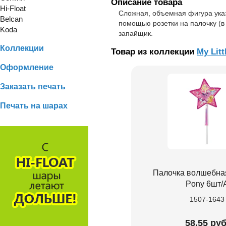
Описание товара
Hi-Float
Сложная, объемная фигура указ
Belcan
помощью розетки на палочку (в
Koda
запайщик.
Коллекции
Товар из коллекции
My Litt
Оформление
Заказать печать
Печать на шарах
Палочка волшебная 
Pony 6шт/
1507-1643
58.55 руб