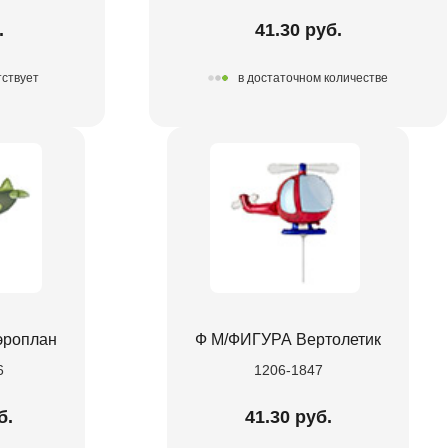
.
41.30 руб.
тствует
в достаточном количестве
эроплан
Ф М/ФИГУРА Вертолетик
6
1206-1847
б.
41.30 руб.