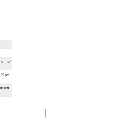
уют при
20 км.
ваются