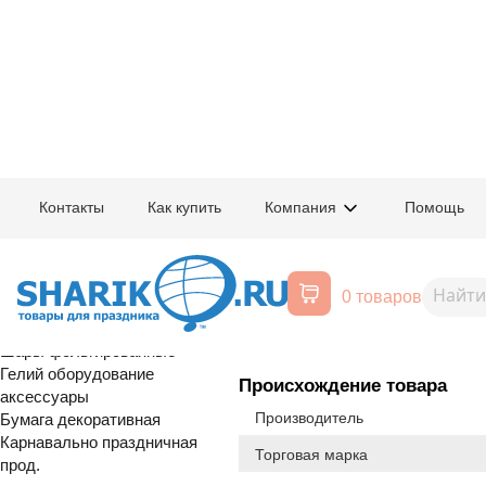
Главная
/
Товары для праздника
/
Оптовый каталог
/
Шары фольгирован
Контакты
Как купить
Компания
Помощь
Воздушные шары, все для
1207-5212
Ф ФИГУРА Не
праздника
0 товаров
Расширенный поиск
Шары латексные
Шары фольгированные
Гелий оборудование
Происхождение товара
аксессуары
Производитель
Бумага декоративная
Карнавально праздничная
Торговая марка
прод.