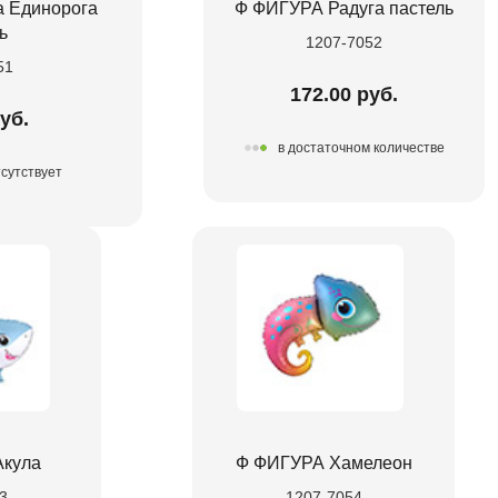
 Единорога
Ф ФИГУРА Радуга пастель
ь
1207-7052
51
172.00 руб.
уб.
в достаточном количестве
сутствует
Акула
Ф ФИГУРА Хамелеон
3
1207-7054