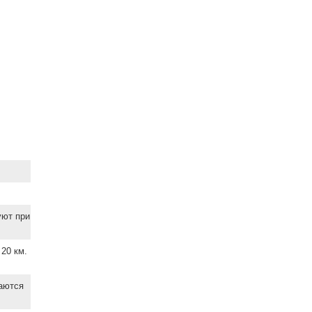
уют при
20 км.
ваются