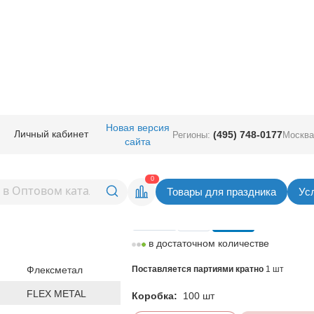
ные
/
Шары фигурные большие
/
Фигура Flexmetal
/
Ф ФИГУРА Невеста
Новая версия
Личный кабинет
(495) 748-0177
Регионы:
Москва
сайта
веста
Вернуться в раздел Фигура Flex
0
Товары для праздника
Ус
Цена
172,00
руб. за шт
в достаточном количестве
Флексметал
Поставляется партиями кратно
1 шт
FLEX METAL
Коробка:
100 шт