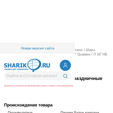
Новая версия сайта
Главная
/
Товары для праздника
/
Оптовый каталог
/
Шары
фольгированные
/
18" 20" с рисунком
/
18", 20" Qualatex
/
П 18" HB
Собаки праздничные
1202-3835
П 18" HB Собаки праздничные
Вернуться в раздел 18", 20" Qualatex
Происхождение товара
Производитель
Пионер Бэлун компани