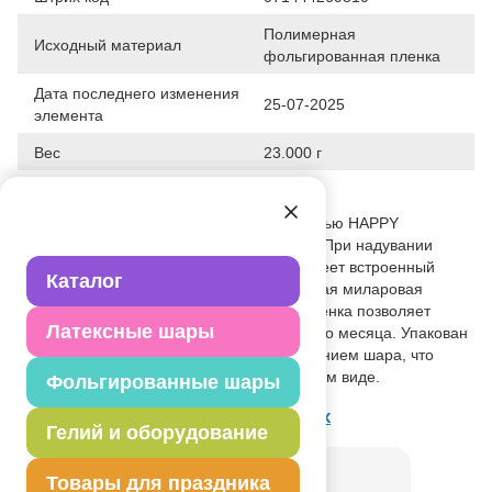
Полимерная
Исходный материал
фольгированная пленка
Дата последнего изменения
25-07-2025
элемента
Вес
23.000 г
Описание товара
Круглый фольгированный шар с надписью HAPPY
BIRTHDAY с праздничными собачками. При надувании
рекомендуется использовать гелий. Имеет встроенный
Каталог
клапан - что упрощает надувание. Тонкая миларовая
(фольга на полиэтиленовой основе) пленка позволяет
Латексные шары
шарам не сдуваться от недели до одного месяца. Упакован
в красочный пакет, с цветным изображением шара, что
позволяет выставлять товар в не надутом виде.
Фольгированные шары
Товар из раздела
18", 20" Qualatex
Гелий и оборудование
Товары для праздника