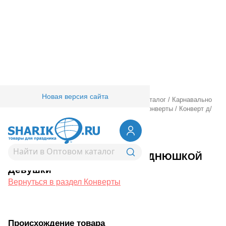
Новая версия сайта
Главная
/
Товары для праздника
/
Оптовый каталог
/
Карнавально
праздничная прод.
/
Подарочная упаковка
/
Конверты
/
Конверт д/
денег С ДНЮШКОЙ Девушки
1509-1025
Конверт д/денег С ДНЮШКОЙ
Девушки
Вернуться в раздел Конверты
Происхождение товара