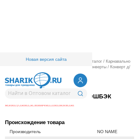
Новая версия сайта
Главная
/
Товары для праздника
/
Оптовый каталог
/
Карнавально
праздничная прод.
/
Подарочная упаковка
/
Конверты
/
Конверт д/
денег КЭШБЭК
1509-1029
Конверт д/денег КЭШБЭК
Вернуться в раздел Конверты
Происхождение товара
Производитель
NO NAME