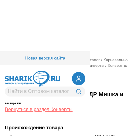
Новая версия сайта
Главная
/
Товары для праздника
/
Оптовый каталог
/
Карнавально
праздничная прод.
/
Подарочная упаковка
/
Конверты
/
Конверт д/
денег С ДР Мишка и шары
1509-1049
Конверт д/денег С ДР Мишка и
шары
Вернуться в раздел Конверты
Происхождение товара