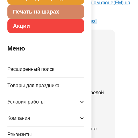
Посмотреть Ф 18" ILY Сердца на красном фоне(FM) на
Портале оптовых закупок
Печать на шарах
Товар из коллекции
Я тебя люблю!
Акции
Меню
Расширенный поиск
Товары для праздника
Ф ФИГУРА Сердце со стрелой
Условия работы
1207-6932
147.00 руб.
Компания
в достаточном количестве
Реквизиты