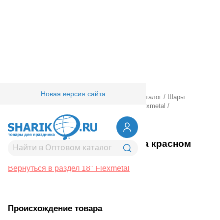
Новая версия сайта
Главная
/
Товары для праздника
/
Оптовый каталог
/
Шары
фольгированные
/
18" 20" с рисунком
/
18" Flexmetal
/
1202-0411
Ф 18" ILY Сердца на красном
фоне(FM)
Вернуться в раздел 18" Flexmetal
Происхождение товара