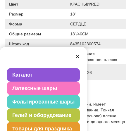
Цвет
КРАСНЫЙ/RED
Размер
18"
Форма
СЕРДЦЕ
Общие размеры
18"/46СМ
Штрих код
8435102300574
Полимерная
Исходный материал
фольгированная пленка
Дата последнего изменения
28-01-2026
Каталог
элемента
Вес
10.500 г
Латексные шары
Описание товара
Фольгированные шары
При надувании используется только гелий. Имеет
встроенный клапан - что упрощает надувание. Тонкая
Гелий и оборудование
миларовая (фольга на полиэтиленовой основе) пленка
позволяет шарам не сдуваться от недели до одного месяца.
#ВесёлаяЗатея
Товары для праздника