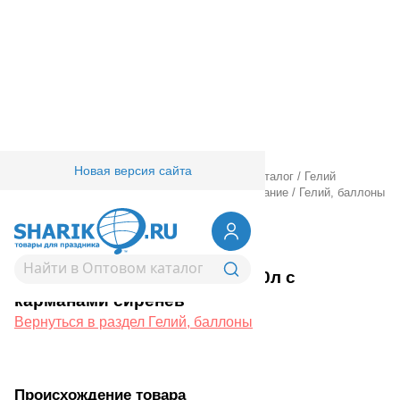
Новая версия сайта
Главная
/
Товары для праздника
/
Оптовый каталог
/
Гелий
оборудование аксессуары
/
Гелий и оборудование
/
Гелий, баллоны
/
Чехол на баллон 40л с карманами сиренев
1301-0635
Чехол на баллон 40л с
карманами сиренев
Вернуться в раздел Гелий, баллоны
Происхождение товара