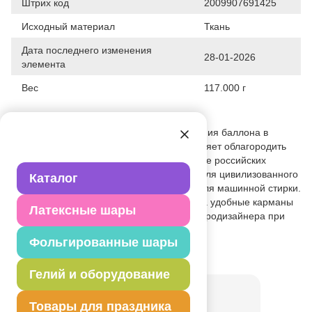
Штрих код
2009907691425
Исходный материал
Ткань
Дата последнего изменения
28-01-2026
элемента
Вес
117.000 г
Описание товара
обязательный элемент для использования баллона в
уличной торговле, на выставках. Позволяет облагородить
некрасивый баллон. Учитывая состояние российских
баллонов - просто необходимая вещь для цивилизованного
Каталог
оформления точки продаж. Пригоден для машинной стирки.
Поддерживает опрятный вид баллона, а удобные карманы
Латексные шары
помогут организовать рабочее место аэродизайнера при
надуве шаров.
Фольгированные шары
Товар из коллекции
Фиолетовая
Гелий и оборудование
Товары для праздника