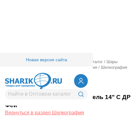
Новая версия сайта
Главная
/
Товары для праздника
/
Оптовый каталог
/
Шары
латексные
/
Круглые с рисунком
/
Шелкография
/
Шелкография
пастель 14" С ДР Феи
1103-2914
Шелкография пастель 14" С ДР
Феи
Вернуться в раздел Шелкография