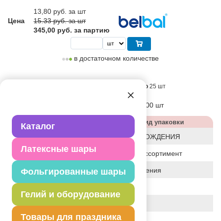
13,80
руб. за шт
Цена
15.33 руб. за шт
345,00 руб. за партию
в достаточном количестве
Поставляется партиями кратно
25 шт
Блок:
25 шт
Коробка:
1500 шт
Характеристики
Вид упаковки
Каталог
Дизайн
С ДНЕМ РОЖДЕНИЯ
Латексные шары
Статус
базовый ассортимент
Событие
День рождения
Фольгированные шары
Цвет
АССОРТИ
Гелий и оборудование
Размер
14"
Товары для праздника
Форма
КРУГЛЫЙ