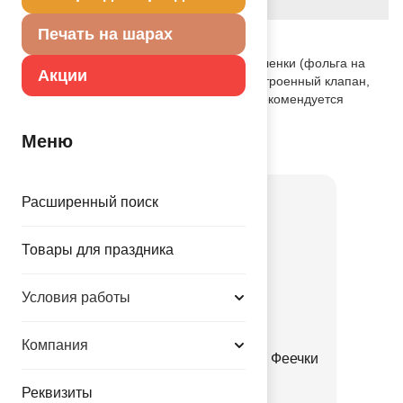
Вес
21.000 г
Печать на шарах
Описание товара
Шар изготовлен из тонкой миларовой пленки (фольга на
Акции
полиэтиленовой основе). Шар имеет встроенный клапан,
что упрощает надувание. Для надува рекомендуется
использовать гелий.
Меню
Товар из коллекции
Феи
Расширенный поиск
Товары для праздника
Условия работы
Компания
Мыл пузыри Мини Палочка Феечки
35мл 3штG
Реквизиты