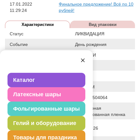
17.01.2022
Финальное предложение! Всё по 10
11:29:24
рублей!
Характеристики
Вид упаковки
Статус
ЛИКВИДАЦИЯ
Событие
День рождения
Цвет
АССОРТИ
Размер
18"
Форма
КРУГ
Каталог
Общие размеры
18"/46СМ
Латексные шары
Штрих код
4690390504064
Фольгированные шары
Полимерная
Исходный материал
фольгированная пленка
Гелий и оборудование
Дата последнего изменения
28-01-2026
элемента
Товары для праздника