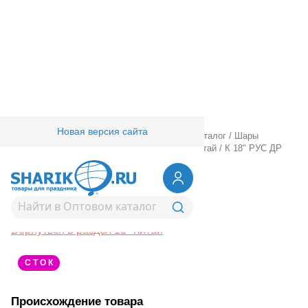
Новая версия сайта
Главная
/
Товары для праздника
/
Оптовый каталог
/
Шары
фольгированные
/
18" 20" с рисунком
/
18" Китай
/
К 18" РУС ДР
Феи
1202-3723
К 18" РУС ДР Феи
Вернуться в раздел 18" Китай
С Т О К
Происхождение товара